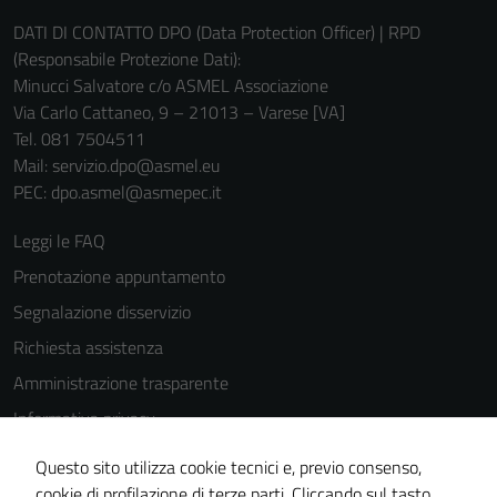
DATI DI CONTATTO DPO (Data Protection Officer) | RPD
(Responsabile Protezione Dati):
Minucci Salvatore c/o ASMEL Associazione
Via Carlo Cattaneo, 9 – 21013 – Varese [VA]
Tel. 081 7504511
Mail: servizio.dpo@asmel.eu
PEC: dpo.asmel@asmepec.it
Leggi le FAQ
Prenotazione appuntamento
Segnalazione disservizio
Richiesta assistenza
Amministrazione trasparente
Informativa privacy
Tecnici
Cookie Policy
Questi cookie
Questo sito utilizza cookie tecnici e, previo consenso,
sono necessari
Note legali
cookie di profilazione di terze parti. Cliccando sul tasto