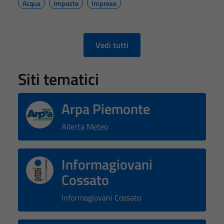
Tecnici
Acqua
Imposte
Imprese
Questi cookie
sono necessari
per il
Vedi tutti
funzionamento
del sito e non
Siti tematici
possono
essere
disabilitati.
Arpa Piemonte
Questi cookie
non raccolgono
Allerta Meteo
informazioni
personali.
Informagiovani
Cossato
Informagiovani Cossato