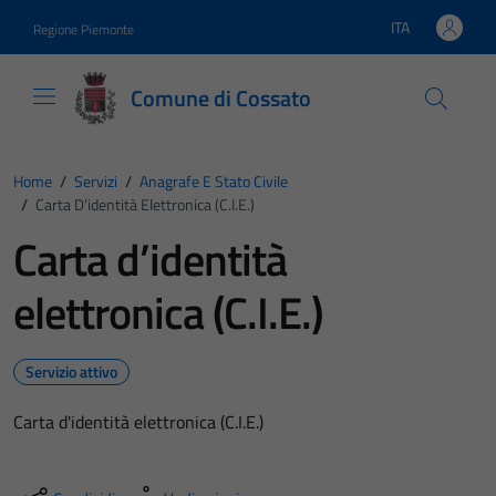
Vai ai contenuti
Vai al footer
ITA
Regione Piemonte
Lingua attiva:
Comune di Cossato
Home
/
Servizi
/
Anagrafe E Stato Civile
/
Carta D’identità Elettronica (C.I.E.)
Carta d’identità
elettronica (C.I.E.)
Servizio attivo
Carta d'identità elettronica (C.I.E.)