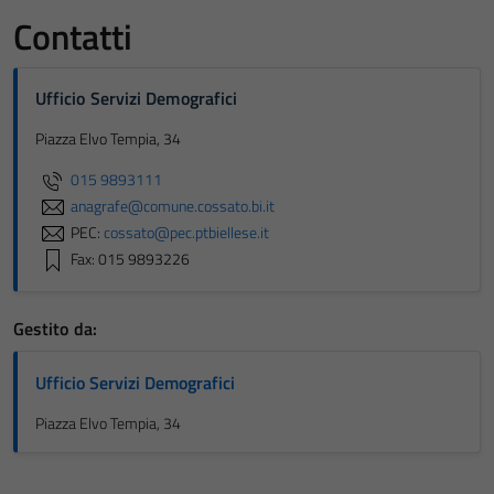
Contatti
Ufficio Servizi Demografici
Piazza Elvo Tempia, 34
Tecnici
Questi cookie
015 9893111
sono necessari
anagrafe@comune.cossato.bi.it
per il
PEC:
cossato@pec.ptbiellese.it
funzionamento
Fax: 015 9893226
del sito e non
possono
Gestito da:
essere
disabilitati.
Ufficio Servizi Demografici
Questi cookie
non raccolgono
Piazza Elvo Tempia, 34
informazioni
personali.