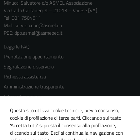
Minucci Salvatore c/o ASMEL Associazione
Via Carlo Cattaneo, 9 – 21013 – Varese [VA]
Tel. 081 7504511
Mail: servizio.dpo@asmel.eu
PEC: dpo.asmel@asmepec.it
Leggi le FAQ
Prenotazione appuntamento
Segnalazione disservizio
Richiesta assistenza
Amministrazione trasparente
Informativa privacy
Cookie Policy
Questo sito utilizza cookie tecnici e, previo consenso,
Note legali
cookie di profilazione di terze parti. Cliccando sul tasto
'Accetta tutti' si presta il consenso alla profilazione,
Dichiarazione di accessibilità
cliccando sul tasto 'Esci' si continua la navigazione con i
Piano di miglioramento del sito