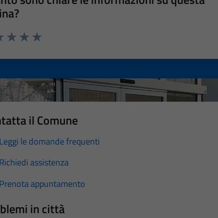
ina?
a 1 stelle su 5
luta 2 stelle su 5
Valuta 3 stelle su 5
Valuta 4 stelle su 5
Valuta 5 stelle su 5
tatta il Comune
Leggi le domande frequenti
Richiedi assistenza
Prenota appuntamento
blemi in città