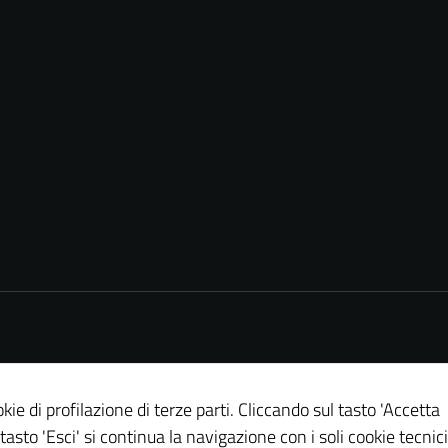
Tecnici
Questi cookie
sono necessari
per il
funzionamento
del sito e non
possono
essere
kie di profilazione di terze parti. Cliccando sul tasto 'Accetta
disabilitati.
 tasto 'Esci' si continua la navigazione con i soli cookie tecnici
Questi cookie