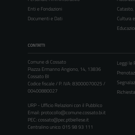
Enti e Fondazioni
Catasto,
Documenti e Dati
Cultura 
Educazio
CONTATTI
Comune di Cossato
Leggi le
Piazza Ermanno Angiono, 14, 13836
Prenota
Cossato BI
Segnalazi
Codice fiscale / P. IVA: 83000070025 /
00400880027
Richiest
URP - Ufficio Relazioni con il Pubblico
Email:
protocollo@comune.cossato.bi.it
PEC:
cossato@pec.ptbiellese.it
Centralino unico: 015 98 93 111