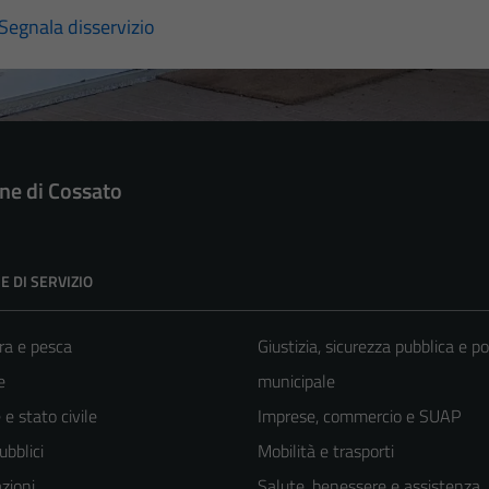
Segnala disservizio
e di Cossato
E DI SERVIZIO
ra e pesca
Giustizia, sicurezza pubblica e po
e
municipale
e stato civile
Imprese, commercio e SUAP
ubblici
Mobilità e trasporti
zioni
Salute, benessere e assistenza