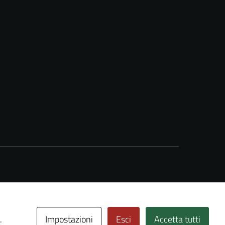
Impostazioni
Esci
Accetta tutti
.