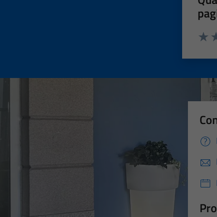
pag
Valut
Va
Con
Pro