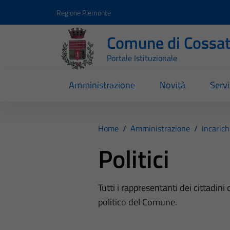
Vai ai contenuti
Vai al footer
Regione Piemonte
Comune di Cossa
Portale Istituzionale
Amministrazione
Novità
Servi
Home
/
Amministrazione
/
Incarich
Politici
Tutti i rappresentanti dei cittadin
politico del Comune.