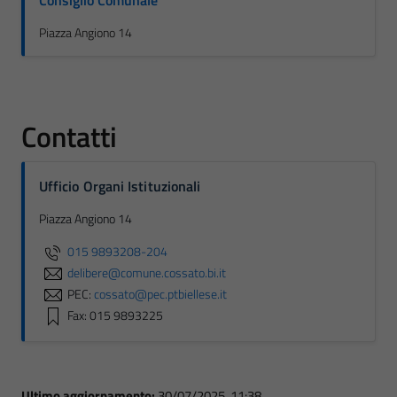
Consiglio Comunale
Piazza Angiono 14
Contatti
Ufficio Organi Istituzionali
Piazza Angiono 14
015 9893208-204
delibere@comune.cossato.bi.it
PEC:
cossato@pec.ptbiellese.it
Fax: 015 9893225
Ultimo aggiornamento:
30/07/2025, 11:38