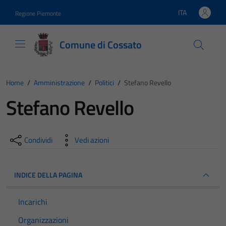
Vai ai contenuti
Vai al footer
ITA
Regione Piemonte
Lingua attiva:
Comune di Cossato
Home
/
Amministrazione
/
Politici
/
Stefano Revello
Stefano Revello
Condividi
Vedi azioni
INDICE DELLA PAGINA
Incarichi
Organizzazioni