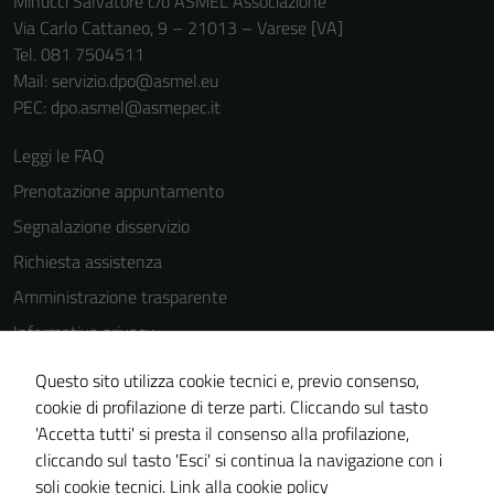
Minucci Salvatore c/o ASMEL Associazione
funzionamento
Via Carlo Cattaneo, 9 – 21013 – Varese [VA]
del sito e non
Tel. 081 7504511
possono
Mail: servizio.dpo@asmel.eu
essere
PEC: dpo.asmel@asmepec.it
disabilitati.
Questi cookie
Leggi le FAQ
non raccolgono
informazioni
Prenotazione appuntamento
personali.
Segnalazione disservizio
Richiesta assistenza
Amministrazione trasparente
Informativa privacy
Cookie Policy
Questo sito utilizza cookie tecnici e, previo consenso,
Note legali
cookie di profilazione di terze parti. Cliccando sul tasto
'Accetta tutti' si presta il consenso alla profilazione,
Dichiarazione di accessibilità
cliccando sul tasto 'Esci' si continua la navigazione con i
Piano di miglioramento del sito
soli cookie tecnici.
Link alla cookie policy