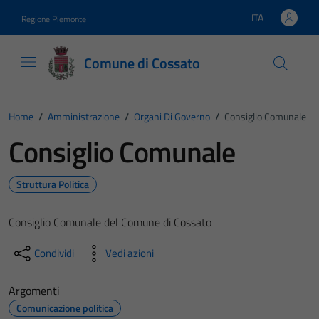
Vai ai contenuti
Vai al footer
ITA
Regione Piemonte
Lingua attiva:
Comune di Cossato
Home
/
Amministrazione
/
Organi Di Governo
/
Consiglio Comunale
Consiglio Comunale
Struttura Politica
Consiglio Comunale del Comune di Cossato
Condividi
Vedi azioni
Argomenti
Comunicazione politica