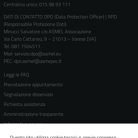
Centralino unico: 015 98 93 111
DATI DI CONTATTO DPO (Data Protection Officer) | RPD
(Responsabile Protezione Dati):
Minucci Salvatore c/o ASMEL Associazione
Via Carlo Cattaneo, 9 – 21013 – Varese [VA]
Tel. 081 7504511
Mail: servizio.dpo@asmel.eu
PEC: dpo.asmel@asmepec.it
Leggi le FAQ
Prenotazione appuntamento
Segnalazione disservizio
Richiesta assistenza
Amministrazione trasparente
Informativa privacy
Cookie Policy
Questo sito utilizza cookie tecnici e, previo consenso,