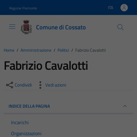
Vai ai contenuti
Vai al footer
ITA
Regione Piemonte
Lingua attiva:
Comune di Cossato
Home
/
Amministrazione
/
Politici
/
Fabrizio Cavalotti
Fabrizio Cavalotti
Condividi
Vedi azioni
INDICE DELLA PAGINA
Incarichi
Organizzazioni