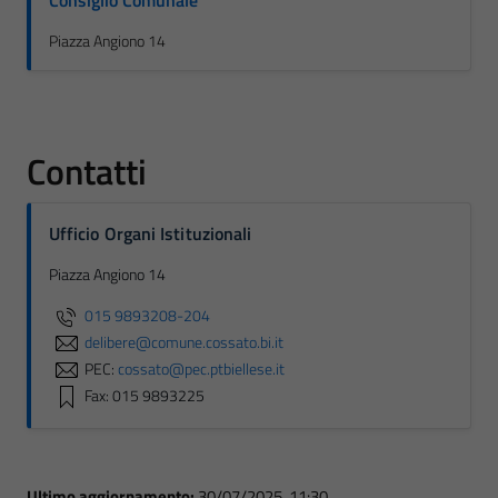
Consiglio Comunale
Piazza Angiono 14
Contatti
Ufficio Organi Istituzionali
Piazza Angiono 14
015 9893208-204
delibere@comune.cossato.bi.it
PEC:
cossato@pec.ptbiellese.it
Fax: 015 9893225
Ultimo aggiornamento:
30/07/2025, 11:30