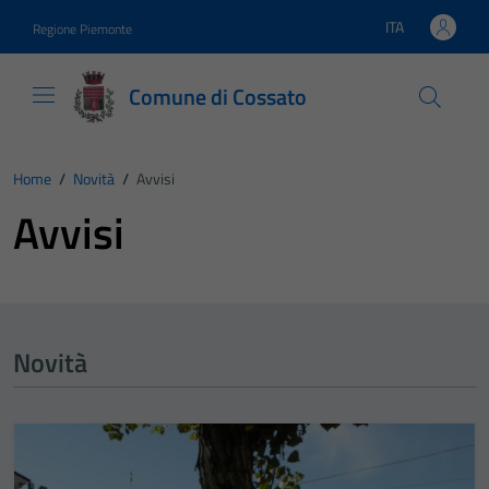
Vai ai contenuti
Vai al footer
ITA
Regione Piemonte
Lingua attiva:
Comune di Cossato
Home
/
Novità
/
Avvisi
Avvisi
Novità