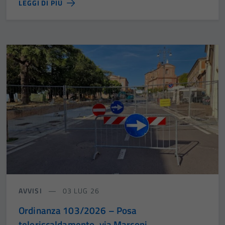
LEGGI DI PIÙ
Tecnici
Questi cookie
sono necessari
per il
funzionamento
del sito e non
possono
essere
disabilitati.
Questi cookie
non raccolgono
informazioni
personali.
AVVISI
03 LUG 26
Ordinanza 103/2026 – Posa
teleriscaldamento, via Marconi