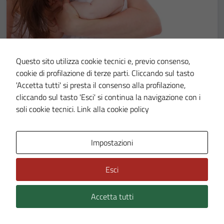
AVVISI
03 NOV 2025
Questo sito utilizza cookie tecnici e, previo consenso,
cookie di profilazione di terze parti. Cliccando sul tasto
Nuovo bonus mamme
'Accetta tutti' si presta il consenso alla profilazione,
cliccando sul tasto 'Esci' si continua la navigazione con i
Accesso all'informazione
soli cookie tecnici.
Link alla cookie policy
LEGGI DI PIÙ
Impostazioni
Esci
Accetta tutti