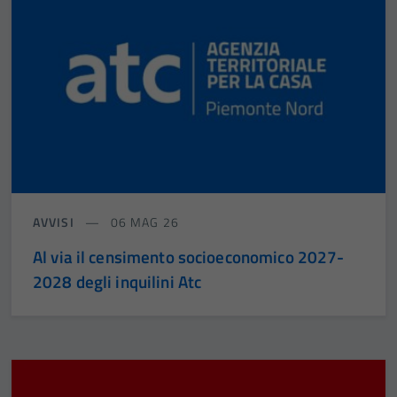
AVVISI
06 MAG 26
Al via il censimento socioeconomico 2027-
2028 degli inquilini Atc