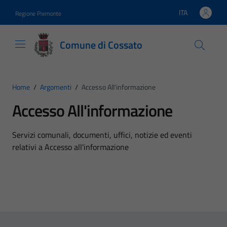
Vai ai contenuti
Vai al footer
ITA
Regione Piemonte
Lingua attiva:
Comune di Cossato
Home
/
Argomenti
/
Accesso All'informazione
Accesso All'informazione
Dettagli dell'argomento
Servizi comunali, documenti, uffici, notizie ed eventi
relativi a Accesso all'informazione