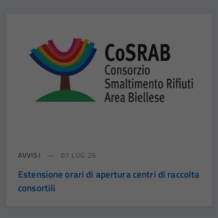
Tecnici
Questi cookie
sono necessari
per il
funzionamento
del sito e non
possono
essere
disabilitati.
Questi cookie
non raccolgono
informazioni
personali.
AVVISI
07 LUG 26
Estensione orari di apertura centri di raccolta
consortili