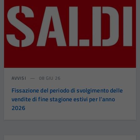
AVVISI
08 GIU 26
Fissazione del periodo di svolgimento delle
vendite di fine stagione estivi per l’anno
2026