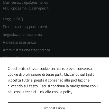
Mail: servizio.dpo@asmel.eu
PEC: dpo.asmel@asmepec.it
Leggi le FAQ
Prenotazione appuntamento
Segnalazione disservizio
Richiesta assistenza
Amministrazione trasparente
Informativa privacy
Cookie Policy
Questo sito utilizza cookie tecnici e, previo consenso,
Note legali
cookie di profilazione di terze parti. Cliccando sul tasto
'Accetta tutti' si presta il consenso alla profilazione,
Dichiarazione di accessibilità
cliccando sul tasto 'Esci' si continua la navigazione con i
Piano di miglioramento del sito
soli cookie tecnici.
Link alla cookie policy
Area Privata
Impostazioni