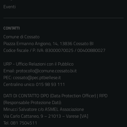
Eventi
Tecnici
CONTATTI
Questi cookie
Comune di Cossato
sono necessari
Piazza Ermanno Angiono, 14, 13836 Cossato BI
per il
Codice fiscale / P. IVA: 83000070025 / 00400880027
funzionamento
del sito e non
URP - Ufficio Relazioni con il Pubblico
possono
Email:
protocollo@comune.cossato.bi.it
essere
PEC:
cossato@pec.ptbiellese.it
disabilitati.
Centralino unico: 015 98 93 111
Questi cookie
DATI DI CONTATTO DPO (Data Protection Officer) | RPD
non raccolgono
(Responsabile Protezione Dati):
informazioni
Minucci Salvatore c/o ASMEL Associazione
personali.
Via Carlo Cattaneo, 9 – 21013 – Varese [VA]
Tel. 081 7504511