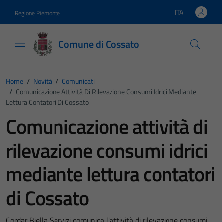
Vai ai contenuti
Vai al footer
ITA
Regione Piemonte
Lingua attiva:
Comune di Cossato
Home
/
Novità
/
Comunicati
/
Comunicazione Attività Di Rilevazione Consumi Idrici Mediante
Lettura Contatori Di Cossato
Comunicazione attività di
rilevazione consumi idrici
mediante lettura contatori
di Cossato
Cordar Biella Servizi comunica l'attività di rilevazione consumi