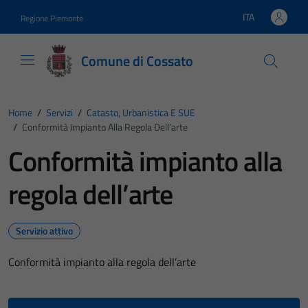
Vai ai contenuti
Vai al footer
ITA
Regione Piemonte
Lingua attiva:
Comune di Cossato
Home
/
Servizi
/
Catasto, Urbanistica E SUE
/
Conformità Impianto Alla Regola Dell’arte
Conformità impianto alla
regola dell’arte
Servizio attivo
Conformità impianto alla regola dell’arte