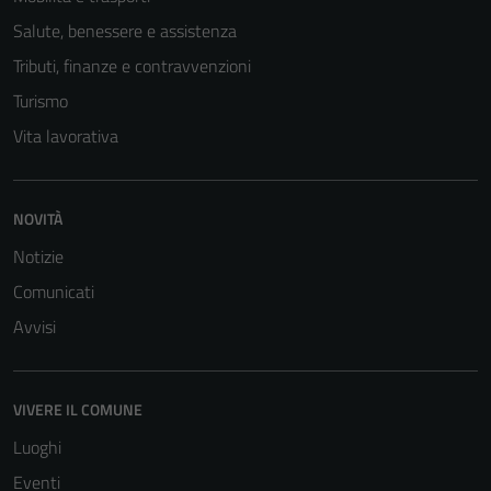
possono
essere
Salute, benessere e assistenza
disabilitati.
Tributi, finanze e contravvenzioni
Questi cookie
Turismo
non raccolgono
informazioni
Vita lavorativa
personali.
NOVITÀ
Notizie
Comunicati
Avvisi
VIVERE IL COMUNE
Luoghi
Eventi