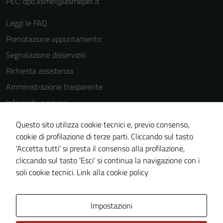
PEC: dpo.asmel@asmepec.it
Leggi le FAQ
Prenotazione appuntamento
Segnalazione disservizio
Richiesta assistenza
Amministrazione trasparente
Informativa privacy
Cookie Policy
Questo sito utilizza cookie tecnici e, previo consenso,
Note legali
cookie di profilazione di terze parti. Cliccando sul tasto
'Accetta tutti' si presta il consenso alla profilazione,
Dichiarazione di accessibilità
cliccando sul tasto 'Esci' si continua la navigazione con i
Piano di miglioramento del sito
soli cookie tecnici.
Link alla cookie policy
Area Privata
Impostazioni