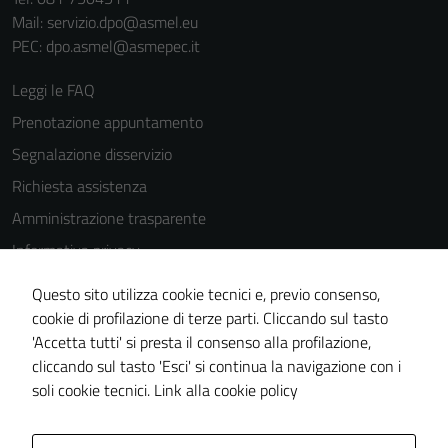
Mail: servizio.dpo@asmel.eu
PEC: dpo.asmel@asmepec.it
Leggi le FAQ
Prenotazione appuntamento
Segnalazione disservizio
Richiesta assistenza
Amministrazione trasparente
Informativa privacy
Cookie Policy
Questo sito utilizza cookie tecnici e, previo consenso,
Note legali
cookie di profilazione di terze parti. Cliccando sul tasto
'Accetta tutti' si presta il consenso alla profilazione,
Dichiarazione di accessibilità
cliccando sul tasto 'Esci' si continua la navigazione con i
Piano di miglioramento del sito
soli cookie tecnici.
Link alla cookie policy