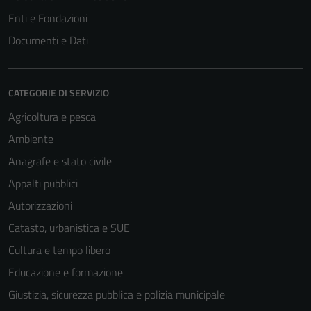
Enti e Fondazioni
Documenti e Dati
Tecnici
Questi cookie
CATEGORIE DI SERVIZIO
sono necessari
Agricoltura e pesca
per il
Ambiente
funzionamento
del sito e non
Anagrafe e stato civile
possono
Appalti pubblici
essere
Autorizzazioni
disabilitati.
Questi cookie
Catasto, urbanistica e SUE
non raccolgono
Cultura e tempo libero
informazioni
Educazione e formazione
personali.
Giustizia, sicurezza pubblica e polizia municipale