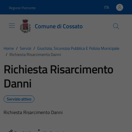
Vai ai contenuti
Vai al footer
ITA
Regione Piemonte
Lingua attiva:
Comune di Cossato
Home
/
Servizi
/
Giustizia, Sicurezza Pubblica E Polizia Municipale
/
Richiesta Risarcimento Danni
Richiesta Risarcimento
Danni
Servizio attivo
Richiesta Risarcimento Danni