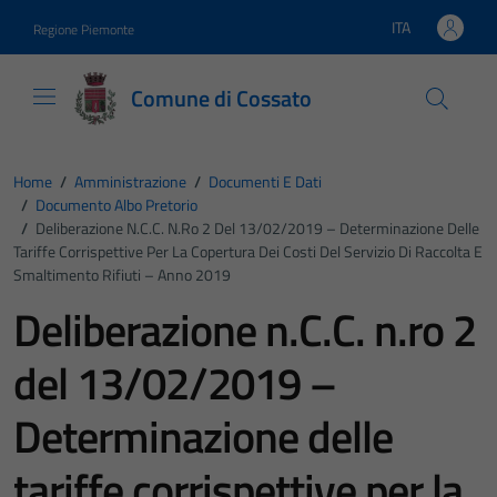
Vai ai contenuti
Vai al footer
ITA
Regione Piemonte
Lingua attiva:
Comune di Cossato
Home
/
Amministrazione
/
Documenti E Dati
/
Documento Albo Pretorio
/
Deliberazione N.C.C. N.ro 2 Del 13/02/2019 – Determinazione Delle
Tariffe Corrispettive Per La Copertura Dei Costi Del Servizio Di Raccolta E
Smaltimento Rifiuti – Anno 2019
Deliberazione n.C.C. n.ro 2
del 13/02/2019 –
Determinazione delle
tariffe corrispettive per la