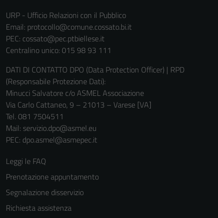
non raccolgono
URP - Ufficio Relazioni con il Pubblico
informazioni
Email:
protocollo@comune.cossato.bi.it
personali.
PEC:
cossato@pec.ptbiellese.it
Centralino unico: 015 98 93 111
DATI DI CONTATTO DPO (Data Protection Officer) | RPD
(Responsabile Protezione Dati):
Minucci Salvatore c/o ASMEL Associazione
Via Carlo Cattaneo, 9 – 21013 – Varese [VA]
Tel. 081 7504511
Mail: servizio.dpo@asmel.eu
PEC: dpo.asmel@asmepec.it
Leggi le FAQ
Prenotazione appuntamento
Segnalazione disservizio
Richiesta assistenza