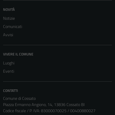
NOVITÀ
Notizie
Comunicati
Avvisi
VIVERE IL COMUNE
Tecnici
Luoghi
Questi cookie
sono necessari
Eventi
per il
funzionamento
del sito e non
CONTATTI
possono
Comune di Cossato
essere
Piazza Ermanno Angiono, 14, 13836 Cossato BI
disabilitati.
Codice fiscale / P. IVA: 83000070025 / 00400880027
Questi cookie