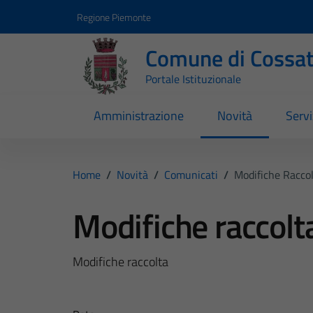
Vai ai contenuti
Vai al footer
Regione Piemonte
Comune di Cossa
Portale Istituzionale
Amministrazione
Novità
Servi
Home
/
Novità
/
Comunicati
/
Modifiche Raccol
Modifiche raccolta
Modifiche raccolta