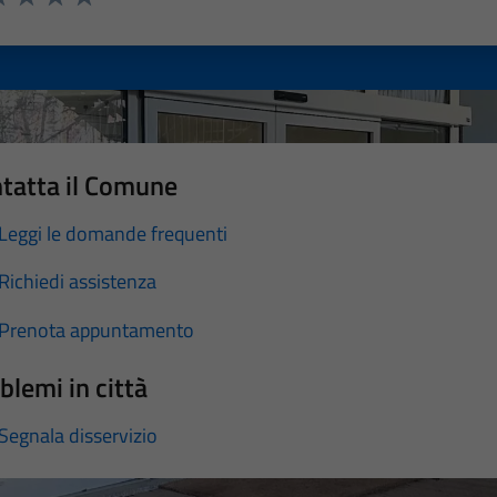
a 1 stelle su 5
luta 2 stelle su 5
Valuta 3 stelle su 5
Valuta 4 stelle su 5
Valuta 5 stelle su 5
tatta il Comune
Leggi le domande frequenti
Richiedi assistenza
Prenota appuntamento
blemi in città
Segnala disservizio