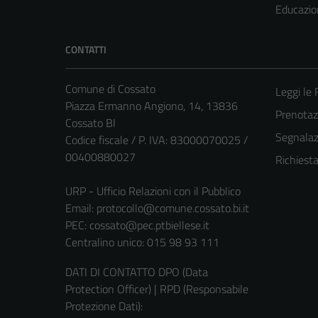
Educazio
CONTATTI
Comune di Cossato
Leggi le
Piazza Ermanno Angiono, 14, 13836
Prenota
Cossato BI
Segnalazi
Codice fiscale / P. IVA: 83000070025 /
00400880027
Richiest
URP - Ufficio Relazioni con il Pubblico
Email:
protocollo@comune.cossato.bi.it
PEC:
cossato@pec.ptbiellese.it
Centralino unico: 015 98 93 111
DATI DI CONTATTO DPO (Data
Protection Officer) | RPD (Responsabile
Protezione Dati):