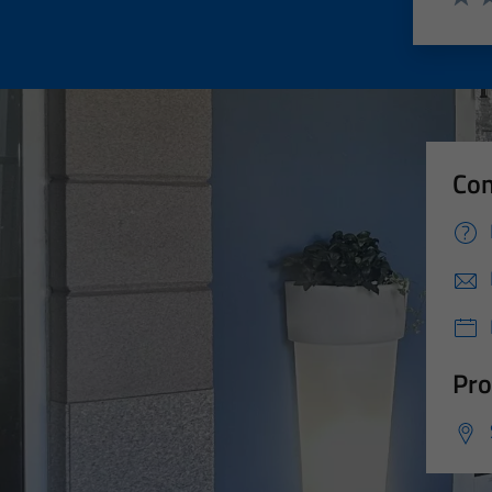
Valut
Va
Con
Pro