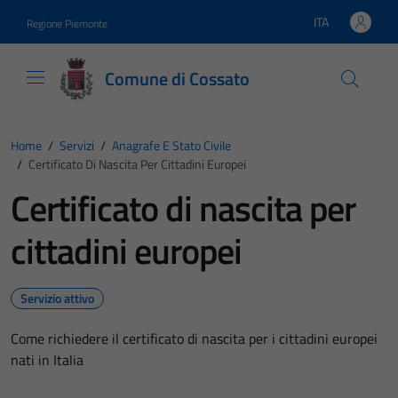
Vai ai contenuti
Vai al footer
ITA
Regione Piemonte
Lingua attiva:
Comune di Cossato
Home
/
Servizi
/
Anagrafe E Stato Civile
/
Certificato Di Nascita Per Cittadini Europei
Certificato di nascita per
cittadini europei
Servizio attivo
Come richiedere il certificato di nascita per i cittadini europei
nati in Italia