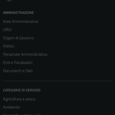
AMMINISTRAZIONE
Aree Amministrative
Uffici
Organi di Governo
Politici
Personale Amministrativo
Tecnici
Questi cookie
Enti e Fondazioni
sono necessari
Documenti e Dati
per il
funzionamento
del sito e non
CATEGORIE DI SERVIZIO
possono
essere
Agricoltura e pesca
disabilitati.
Ambiente
Questi cookie