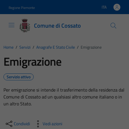
Vai ai contenuti
Vai al footer
ITA
Regione Piemonte
Lingua attiva:
Comune di Cossato
Home
/
Servizi
/
Anagrafe E Stato Civile
/
Emigrazione
Emigrazione
Servizio attivo
Per emigrazione si intende il trasferimento della residenza dal
Comune di Cossato ad un qualsiasi altro comune italiano o in
un altro Stato.
Condividi
Vedi azioni