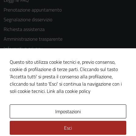
Leggi le FAQ
Prenotazione appuntamento
Segnalazione disservizio
Richiesta assistenza
Amministrazione trasparente
Informativa privacy
Cookie Policy
Questo sito utilizza cookie tecnici e, previo consenso,
Note legali
cookie di profilazione di terze parti. Cliccando sul tasto
'Accetta tutti' si presta il consenso alla profilazione,
Dichiarazione di accessibilità
cliccando sul tasto 'Esci' si continua la navigazione con i
Piano di miglioramento del sito
soli cookie tecnici.
Link alla cookie policy
Area Privata
Impostazioni
Esci