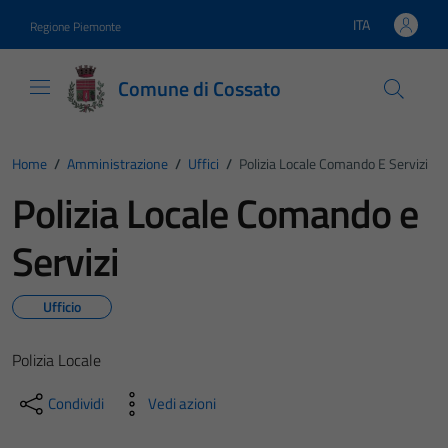
Vai ai contenuti
Vai al footer
ITA
Regione Piemonte
Lingua attiva:
Comune di Cossato
Home
/
Amministrazione
/
Uffici
/
Polizia Locale Comando E Servizi
Polizia Locale Comando e
Servizi
Ufficio
Polizia Locale
Condividi
Vedi azioni