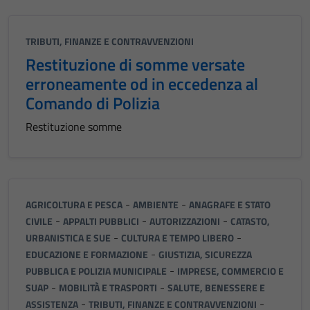
essere
disabilitati.
Questi cookie
TRIBUTI, FINANZE E CONTRAVVENZIONI
non raccolgono
Restituzione di somme versate
informazioni
erroneamente od in eccedenza al
personali.
Comando di Polizia
Restituzione somme
-
-
AGRICOLTURA E PESCA
AMBIENTE
ANAGRAFE E STATO
-
-
-
CIVILE
APPALTI PUBBLICI
AUTORIZZAZIONI
CATASTO,
-
-
URBANISTICA E SUE
CULTURA E TEMPO LIBERO
-
EDUCAZIONE E FORMAZIONE
GIUSTIZIA, SICUREZZA
-
PUBBLICA E POLIZIA MUNICIPALE
IMPRESE, COMMERCIO E
-
-
SUAP
MOBILITÀ E TRASPORTI
SALUTE, BENESSERE E
-
-
ASSISTENZA
TRIBUTI, FINANZE E CONTRAVVENZIONI