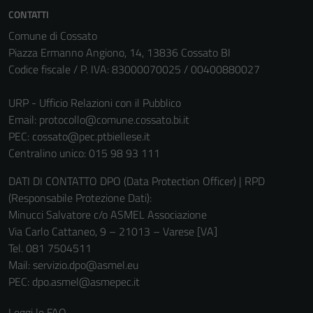
CONTATTI
Comune di Cossato
Piazza Ermanno Angiono, 14, 13836 Cossato BI
Codice fiscale / P. IVA: 83000070025 / 00400880027
URP - Ufficio Relazioni con il Pubblico
Email:
protocollo@comune.cossato.bi.it
PEC:
cossato@pec.ptbiellese.it
Centralino unico: 015 98 93 111
DATI DI CONTATTO DPO (Data Protection Officer) | RPD
(Responsabile Protezione Dati):
Minucci Salvatore c/o ASMEL Associazione
Via Carlo Cattaneo, 9 – 21013 – Varese [VA]
Tel. 081 7504511
Mail: servizio.dpo@asmel.eu
PEC: dpo.asmel@asmepec.it
Leggi le FAQ