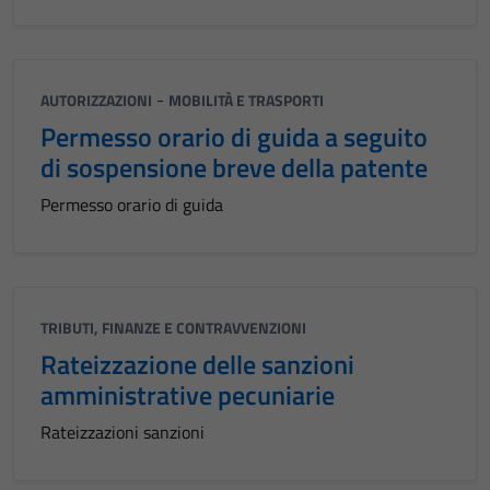
-
AUTORIZZAZIONI
MOBILITÀ E TRASPORTI
Permesso orario di guida a seguito
di sospensione breve della patente
Permesso orario di guida
Tecnici
TRIBUTI, FINANZE E CONTRAVVENZIONI
Questi cookie
Rateizzazione delle sanzioni
sono necessari
amministrative pecuniarie
per il
funzionamento
Rateizzazioni sanzioni
del sito e non
possono