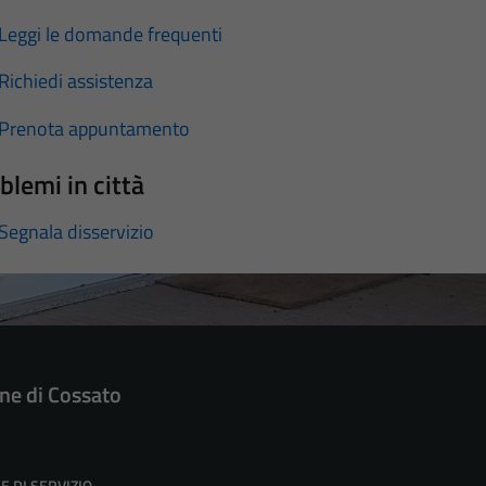
Leggi le domande frequenti
Richiedi assistenza
Prenota appuntamento
blemi in città
Segnala disservizio
e di Cossato
E DI SERVIZIO