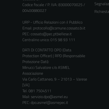
Segnalazi
Codice fiscale / P. IVA: 83000070025 /
00400880027
Richiest
URP - Ufficio Relazioni con il Pubblico
Email:
protocollo@comune.cossato.bi.it
PEC:
cossato@pec.ptbiellese.it
Centralino unico: 015 98 93 111
DATI DI CONTATTO DPO (Data
Protection Officer) | RPD (Responsabile
Protezione Dati):
Minucci Salvatore c/o ASMEL
Associazione
Via Carlo Cattaneo, 9 – 21013 – Varese
[VA]
Tel. 081 7504511
Mail: servizio.dpo@asmel.eu
PEC: dpo.asmel@asmepec.it