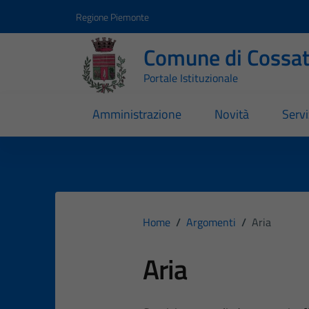
Vai ai contenuti
Vai al footer
Regione Piemonte
Comune di Cossa
Portale Istituzionale
Amministrazione
Novità
Servi
Home
/
Argomenti
/
Aria
Aria