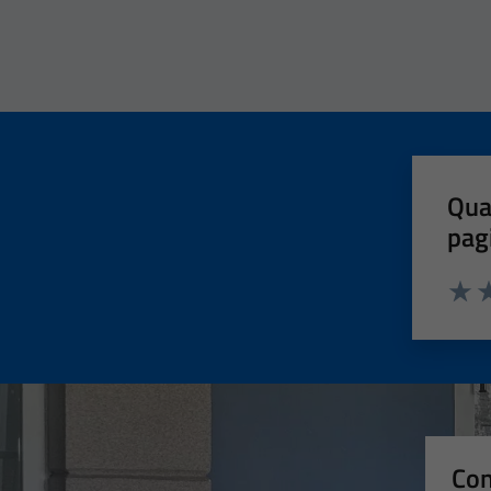
Qua
pag
Valut
Va
Con