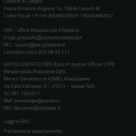
Comune di Cossato
Piazza Ermanno Angiono, 14, 13836 Cossato BI
Codice fiscale / P. IVA: 83000070025 / 00400880027
URP - Ufficio Relazioni con il Pubblico
Email:
protocollo@comune.cossato.bi.it
PEC:
cossato@pec.ptbiellese.it
Centralino unico: 015 98 93 111
DATI DI CONTATTO DPO (Data Protection Officer) | RPD
(Responsabile Protezione Dati):
Minucci Salvatore c/o ASMEL Associazione
Via Carlo Cattaneo, 9 – 21013 – Varese [VA]
Tel. 081 7504511
Mail: servizio.dpo@asmel.eu
PEC: dpo.asmel@asmepec.it
Leggi le FAQ
Prenotazione appuntamento