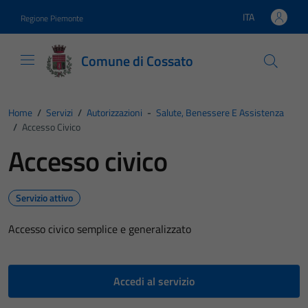
Vai ai contenuti
Vai al footer
ITA
Regione Piemonte
Lingua attiva:
Comune di Cossato
Home
/
Servizi
/
Autorizzazioni
-
Salute, Benessere E Assistenza
/
Accesso Civico
Accesso civico
Servizio attivo
Accesso civico semplice e generalizzato
Accedi al servizio