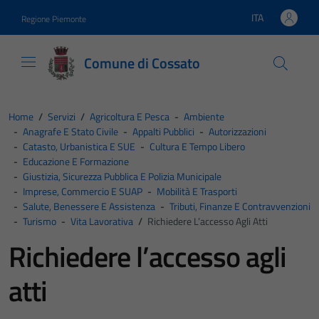
Vai ai contenuti
Vai al footer
ITA
Regione Piemonte
Lingua attiva:
Comune di Cossato
Home
/
Servizi
/
Agricoltura E Pesca
-
Ambiente
-
Anagrafe E Stato Civile
-
Appalti Pubblici
-
Autorizzazioni
-
Catasto, Urbanistica E SUE
-
Cultura E Tempo Libero
-
Educazione E Formazione
-
Giustizia, Sicurezza Pubblica E Polizia Municipale
-
Imprese, Commercio E SUAP
-
Mobilità E Trasporti
-
Salute, Benessere E Assistenza
-
Tributi, Finanze E Contravvenzioni
-
Turismo
-
Vita Lavorativa
/
Richiedere L’accesso Agli Atti
Richiedere l’accesso agli
atti