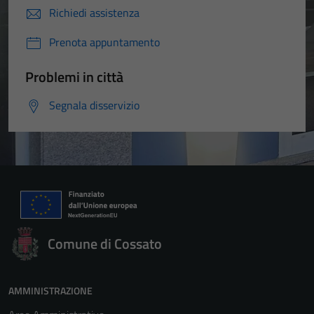
Richiedi assistenza
per il
funzionamento
Prenota appuntamento
del sito e non
possono
Problemi in città
essere
disabilitati.
Segnala disservizio
Questi cookie
non raccolgono
informazioni
personali.
Comune di Cossato
AMMINISTRAZIONE