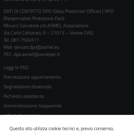
DATI DI CONTATTO DPO (Data Protection Officer) | RPD
(Responsabile Protezione Dati):
Minucci Salvatore c/o ASMEL Associazione
Via Carlo Cattaneo, 9 – 21013 – Varese [VA]
Tel. 081 7504511
Mail: servizio.dpo@asmel.eu
PEC: dpo.asmel@asmepec.it
Leggi le FAQ
Prenotazione appuntamento
Segnalazione disservizio
Richiesta assistenza
Amministrazione trasparente
Informativa privacy
Cookie Policy
Questo sito utilizza cookie tecnici e, previo consenso,