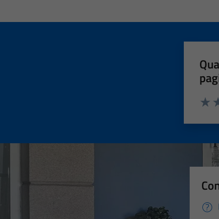
Qua
pag
Valut
Va
Con