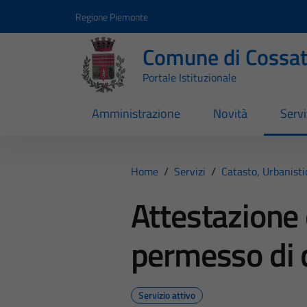
Vai ai contenuti
Vai al footer
Regione Piemonte
Comune di Cossa
Portale Istituzionale
Amministrazione
Novità
Servi
Home
/
Servizi
/
Catasto, Urbanist
Attestazione
permesso di 
Servizio attivo