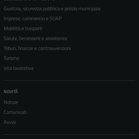
funzionamento
del sito e non
Giustizia, sicurezza pubblica e polizia municipale
possono
Imprese, commercio e SUAP
essere
Mobilità e trasporti
disabilitati.
Questi cookie
Salute, benessere e assistenza
non raccolgono
Tributi, finanze e contravvenzioni
informazioni
Turismo
personali.
Vita lavorativa
NOVITÀ
Notizie
Comunicati
Avvisi