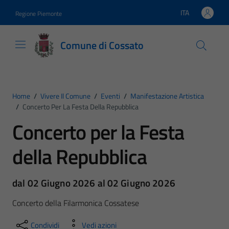
Vai ai contenuti
Vai al footer
ITA
Regione Piemonte
Lingua attiva:
Comune di Cossato
Home
/
Vivere Il Comune
/
Eventi
/
Manifestazione Artistica
/
Concerto Per La Festa Della Repubblica
Concerto per la Festa
della Repubblica
dal 02 Giugno 2026 al 02 Giugno 2026
Concerto della Filarmonica Cossatese
Condividi
Vedi azioni