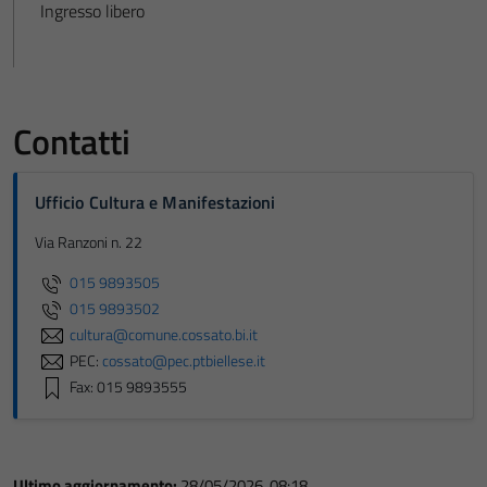
Ingresso libero
Contatti
Ufficio Cultura e Manifestazioni
Via Ranzoni n. 22
015 9893505
015 9893502
cultura@comune.cossato.bi.it
PEC:
cossato@pec.ptbiellese.it
Fax: 015 9893555
Ultimo aggiornamento:
28/05/2026, 08:18