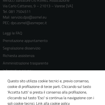
Minucci Salvatore c/o ASMEL Associazione
Via Carlo Cattaneo, 9 – 21013 – Varese [VA]
Tel. 081 7504511
Mail: servizio.dpo@asmel.eu
PEC: dpo.asmel@asmepec.it
Leggi le FAQ
Prenotazione appuntamento
Segnalazione disservizio
Richiesta assistenza
Amministrazione trasparente
Informativa privacy
Cookie Policy
Questo sito utilizza cookie tecnici e, previo consenso,
Note legali
cookie di profilazione di terze parti. Cliccando sul tasto
'Accetta tutti' si presta il consenso alla profilazione,
Dichiarazione di accessibilità
cliccando sul tasto 'Esci' si continua la navigazione con i
Piano di miglioramento del sito
soli cookie tecnici.
Link alla cookie policy