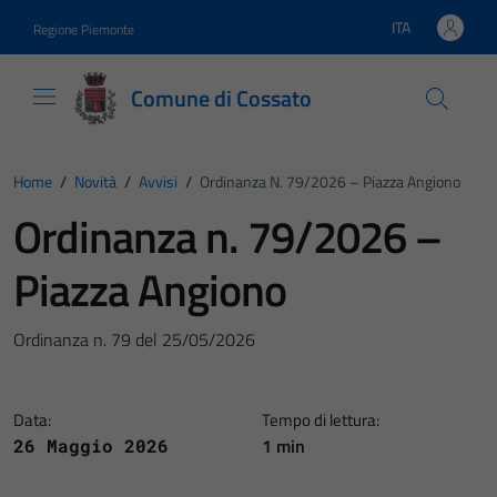
Vai ai contenuti
Vai al footer
ITA
Regione Piemonte
Lingua attiva:
Comune di Cossato
Home
/
Novità
/
Avvisi
/
Ordinanza N. 79/2026 – Piazza Angiono
Ordinanza n. 79/2026 –
Piazza Angiono
Ordinanza n. 79 del 25/05/2026
Data:
Tempo di lettura:
1 min
26 Maggio 2026