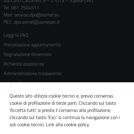
Via Carlo Cattaneo, 9 – 21013 – Varese [VA]
Tel. 081 7504511
Mail: servizio.dpo@asmel.eu
PEC: dpo.asmel@asmepec.it
Leggi le FAQ
Prenotazione appuntamento
Segnalazione disservizio
Richiesta assistenza
Amministrazione trasparente
Informativa privacy
Cookie Policy
Questo sito utilizza cookie tecnici e, previo consenso,
Note legali
cookie di profilazione di terze parti. Cliccando sul tasto
'Accetta tutti' si presta il consenso alla profilazione,
Dichiarazione di accessibilità
cliccando sul tasto 'Esci' si continua la navigazione con i
Piano di miglioramento del sito
soli cookie tecnici.
Link alla cookie policy