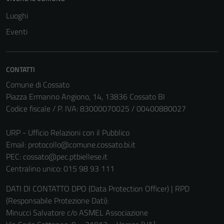
Luoghi
Eventi
Tecnici
CONTATTI
Questi cookie
sono necessari
Comune di Cossato
per il
Piazza Ermanno Angiono, 14, 13836 Cossato BI
funzionamento
Codice fiscale / P. IVA: 83000070025 / 00400880027
del sito e non
possono
URP - Ufficio Relazioni con il Pubblico
essere
Email:
protocollo@comune.cossato.bi.it
disabilitati.
PEC:
cossato@pec.ptbiellese.it
Questi cookie
Centralino unico: 015 98 93 111
non raccolgono
DATI DI CONTATTO DPO (Data Protection Officer) | RPD
informazioni
(Responsabile Protezione Dati):
personali.
Minucci Salvatore c/o ASMEL Associazione