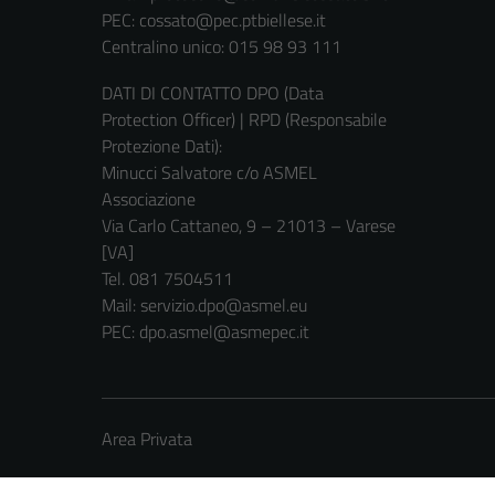
PEC:
cossato@pec.ptbiellese.it
Centralino unico: 015 98 93 111
DATI DI CONTATTO DPO (Data
Protection Officer) | RPD (Responsabile
Protezione Dati):
Minucci Salvatore c/o ASMEL
Associazione
Via Carlo Cattaneo, 9 – 21013 – Varese
[VA]
Tel. 081 7504511
Mail: servizio.dpo@asmel.eu
PEC: dpo.asmel@asmepec.it
Area Privata