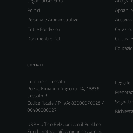
Organi di Governo
Anagrafe 
Politici
Appalti p
Personale Amministrativo
Autorizza
Enti e Fondazioni
Catasto,
Documenti e Dati
Cultura 
Educazio
CONTATTI
Comune di Cossato
Leggi le
Piazza Ermanno Angiono, 14, 13836
Prenota
Cossato BI
Segnalazi
Codice fiscale / P. IVA: 83000070025 /
00400880027
Richiest
URP - Ufficio Relazioni con il Pubblico
Email:
protocollo@comune.cossato.bi.it