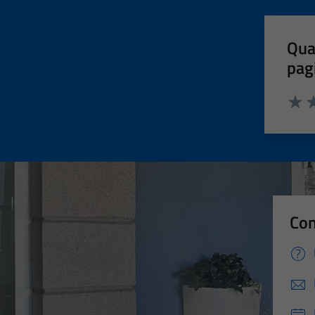
Qua
pag
Valut
Va
Con