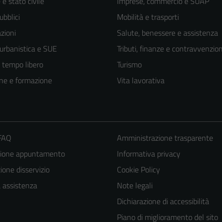
e stato civile
Imprese, commercio e SUAP
ubblici
Mobilità e trasporti
zioni
Salute, benessere e assistenza
 urbanistica e SUE
Tributi, finanze e contravvenzion
e tempo libero
Turismo
ne e formazione
Vita lavorativa
 FAQ
Amministrazione trasparente
zione appuntamento
Informativa privacy
one disservizio
Cookie Policy
a assistenza
Note legali
Dichiarazione di accessibilità
Piano di miglioramento del sito