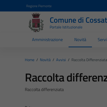
Vai ai contenuti
Vai al footer
Regione Piemonte
Comune di Cossa
Portale Istituzionale
Amministrazione
Novità
Servi
Home
/
Novità
/
Avvisi
/
Raccolta Differenziat
Raccolta differen
Raccolta differenziata