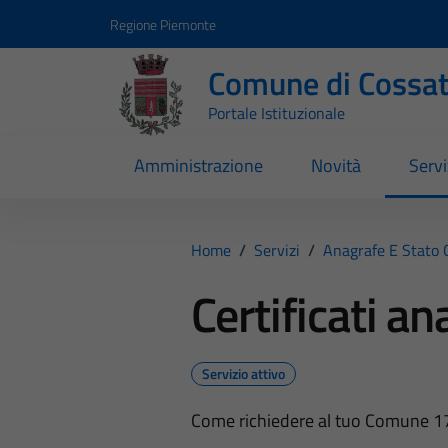
Vai ai contenuti
Vai al footer
Regione Piemonte
Comune di Cossa
Portale Istituzionale
Amministrazione
Novità
Servi
Home
/
Servizi
/
Anagrafe E Stato C
Certificati an
Servizio attivo
Come richiedere al tuo Comune 17 ti