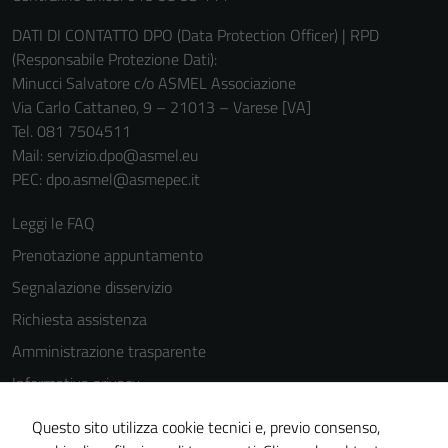
DATI DI CONTATTO DPO (Data Protection Officer) | RPD
(Responsabile Protezione Dati):
Minucci Salvatore c/o ASMEL Associazione
Via Carlo Cattaneo, 9 – 21013 – Varese [VA]
Tel. 081 7504511
Mail: servizio.dpo@asmel.eu
PEC: dpo.asmel@asmepec.it
Leggi le FAQ
Prenotazione appuntamento
Segnalazione disservizio
Richiesta assistenza
Amministrazione trasparente
Informativa privacy
Cookie Policy
Questo sito utilizza cookie tecnici e, previo consenso,
Note legali