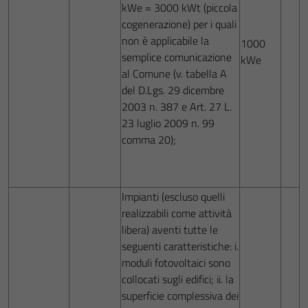
kWe = 3000 kWt (piccola
cogenerazione) per i quali
non è applicabile la
1000
semplice comunicazione
kWe
al Comune (v. tabella A
del D.Lgs. 29 dicembre
2003 n. 387 e Art. 27 L.
23 luglio 2009 n. 99
comma 20);
Impianti (escluso quelli
realizzabili come attività
libera) aventi tutte le
seguenti caratteristiche: i.
moduli fotovoltaici sono
collocati sugli edifici; ii. la
superficie complessiva dei