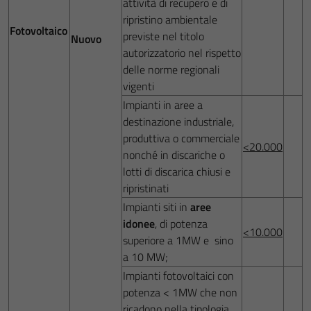
attività di recupero e di
ripristino ambientale
Fotovoltaico
previste nel titolo
Nuovo
autorizzatorio nel rispetto
delle norme regionali
vigenti
Impianti in aree a
destinazione industriale,
produttiva o commerciale
<20.000
nonché in discariche o
lotti di discarica chiusi e
ripristinati
Impianti siti in
aree
idonee
, di potenza
<10.000
superiore a 1MW e sino
a 10 MW;
Impianti fotovoltaici con
potenza < 1MW che non
ricadono nella tipologia