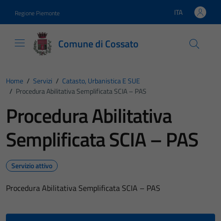
Vai ai contenuti
Vai al footer
ITA
Regione Piemonte
Lingua attiva:
Comune di Cossato
Home
/
Servizi
/
Catasto, Urbanistica E SUE
/
Procedura Abilitativa Semplificata SCIA – PAS
Procedura Abilitativa
Semplificata SCIA – PAS
Servizio attivo
Procedura Abilitativa Semplificata SCIA – PAS