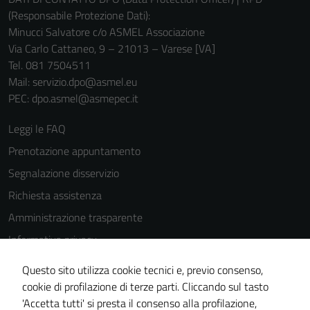
(Responsabile Protezione Dati):
Minucci Salvatore c/o ASMEL Associazione
Via Carlo Cattaneo, 9 – 21013 – Varese [VA]
Tel. 081 7504511
Mail: servizio.dpo@asmel.eu
PEC: dpo.asmel@asmepec.it
Leggi le FAQ
Prenotazione appuntamento
Segnalazione disservizio
Richiesta assistenza
Amministrazione trasparente
Informativa privacy
Cookie Policy
Questo sito utilizza cookie tecnici e, previo consenso,
Note legali
cookie di profilazione di terze parti. Cliccando sul tasto
'Accetta tutti' si presta il consenso alla profilazione,
Dichiarazione di accessibilità