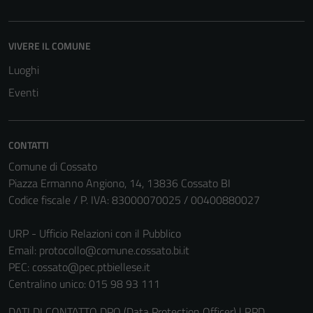
VIVERE IL COMUNE
Luoghi
Eventi
Tecnici
Questi cookie
sono necessari
CONTATTI
per il
Comune di Cossato
funzionamento
Piazza Ermanno Angiono, 14, 13836 Cossato BI
del sito e non
Codice fiscale / P. IVA: 83000070025 / 00400880027
possono
essere
URP - Ufficio Relazioni con il Pubblico
disabilitati.
Email:
protocollo@comune.cossato.bi.it
Questi cookie
PEC:
cossato@pec.ptbiellese.it
non raccolgono
Centralino unico: 015 98 93 111
informazioni
personali.
DATI DI CONTATTO DPO (Data Protection Officer) | RPD