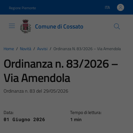
Vai ai contenuti
Vai al footer
ITA
Regione Piemonte
Lingua attiva:
Comune di Cossato
Home
/
Novità
/
Avvisi
/
Ordinanza N. 83/2026 – Via Amendola
Ordinanza n. 83/2026 –
Via Amendola
Ordinanza n. 83 del 29/05/2026
Data:
Tempo di lettura:
1 min
01 Giugno 2026