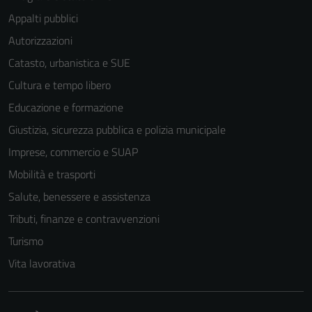
Questi cookie
Appalti pubblici
sono necessari
per il
Autorizzazioni
funzionamento
Catasto, urbanistica e SUE
del sito e non
Cultura e tempo libero
possono
essere
Educazione e formazione
disabilitati.
Giustizia, sicurezza pubblica e polizia municipale
Questi cookie
Imprese, commercio e SUAP
non raccolgono
informazioni
Mobilità e trasporti
personali.
Salute, benessere e assistenza
Tributi, finanze e contravvenzioni
Turismo
Vita lavorativa