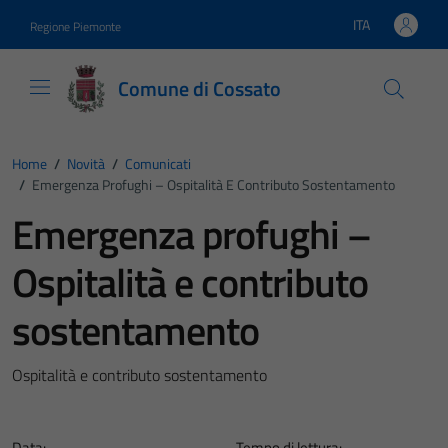
Vai ai contenuti
Vai al footer
ITA
Regione Piemonte
Lingua attiva:
Comune di Cossato
Home
/
Novità
/
Comunicati
/
Emergenza Profughi – Ospitalità E Contributo Sostentamento
Emergenza profughi –
Ospitalità e contributo
sostentamento
Ospitalità e contributo sostentamento
Data:
Tempo di lettura: