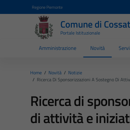
Vai ai contenuti
Vai al footer
Regione Piemonte
Comune di Cossa
Portale Istituzionale
Amministrazione
Novità
Servi
Home
/
Novità
/
Notizie
/
Ricerca Di Sponsorizzazioni A Sostegno Di Atti
Ricerca di sponso
di attività e inizia