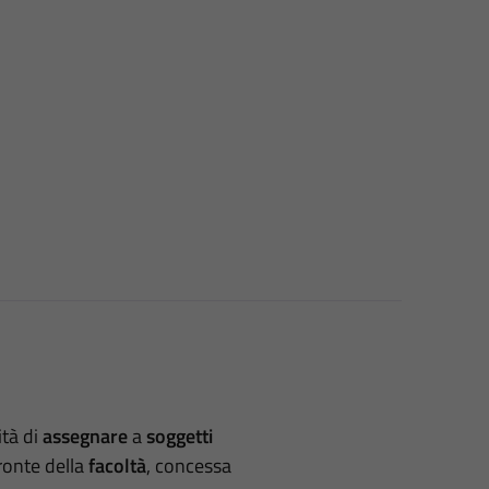
ità di
assegnare
a
soggetti
ronte della
facoltà
, concessa