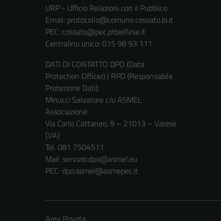
URP - Ufficio Relazioni con il Pubblico
Email:
protocollo@comune.cossato.bi.it
PEC:
cossato@pec.ptbiellese.it
Centralino unico: 015 98 93 111
DATI DI CONTATTO DPO (Data
Protection Officer) | RPD (Responsabile
Protezione Dati):
Minucci Salvatore c/o ASMEL
Associazione
Via Carlo Cattaneo, 9 – 21013 – Varese
[VA]
Tel. 081 7504511
Mail: servizio.dpo@asmel.eu
PEC: dpo.asmel@asmepec.it
Area Privata