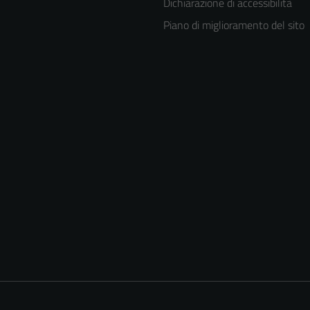
Dichiarazione di accessibilità
Piano di miglioramento del sito
Tecnici
Questi cookie
sono necessari
per il
funzionamento
del sito e non
possono