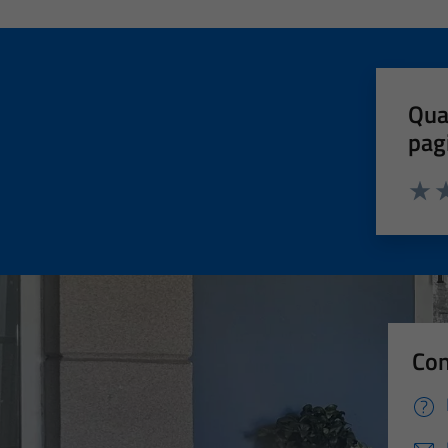
Qua
pag
Valut
Va
Con