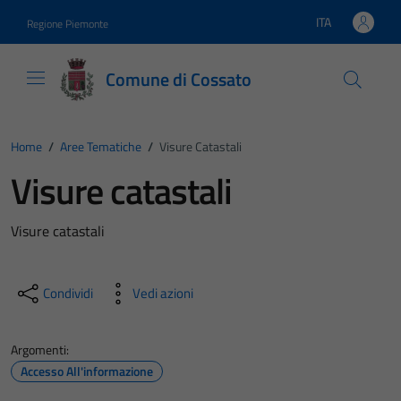
Vai ai contenuti
Vai al footer
ITA
Regione Piemonte
Lingua attiva:
Comune di Cossato
Home
/
Aree Tematiche
/
Visure Catastali
Visure catastali
Visure catastali
Condividi
Vedi azioni
Argomenti:
Accesso All'informazione