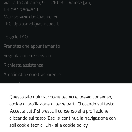
Via Carlo Cattaneo, 9 – 21013 – Varese [VA]
Tel. 081 7504511
Mail: servizio.dpo@asmel.eu
PEC: dpo.asmel@asmepec.it
Leggi le FAQ
Prenotazione appuntamento
Segnalazione disservizio
Richiesta assistenza
Amministrazione trasparente
Informativa privacy
Cookie Policy
Questo sito utilizza cookie tecnici e, previo consenso,
Note legali
cookie di profilazione di terze parti. Cliccando sul tasto
'Accetta tutti' si presta il consenso alla profilazione,
Dichiarazione di accessibilità
cliccando sul tasto 'Esci' si continua la navigazione con i
Piano di miglioramento del sito
soli cookie tecnici.
Link alla cookie policy