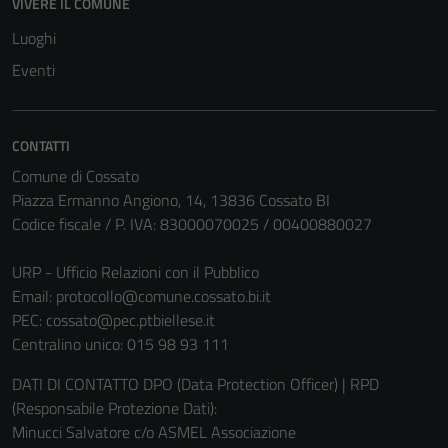
VIVERE IL COMUNE
Luoghi
Eventi
Tecnici
Questi cookie
CONTATTI
sono necessari
Comune di Cossato
per il
Piazza Ermanno Angiono, 14, 13836 Cossato BI
funzionamento
Codice fiscale / P. IVA: 83000070025 / 00400880027
del sito e non
possono
URP - Ufficio Relazioni con il Pubblico
essere
Email:
protocollo@comune.cossato.bi.it
disabilitati.
PEC:
cossato@pec.ptbiellese.it
Questi cookie
Centralino unico: 015 98 93 111
non raccolgono
DATI DI CONTATTO DPO (Data Protection Officer) | RPD
informazioni
(Responsabile Protezione Dati):
personali.
Minucci Salvatore c/o ASMEL Associazione