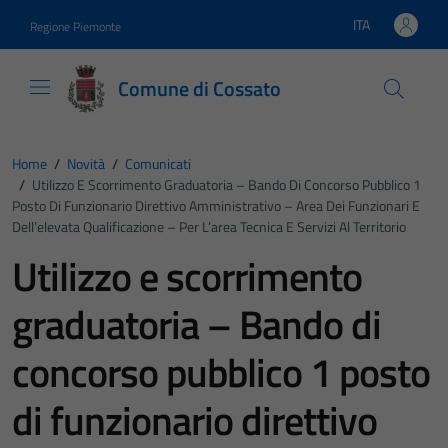
Vai ai contenuti
Vai al footer
ITA
Regione Piemonte
Lingua attiva:
Comune di Cossato
Home
/
Novità
/
Comunicati
/
Utilizzo E Scorrimento Graduatoria – Bando Di Concorso Pubblico 1
Posto Di Funzionario Direttivo Amministrativo – Area Dei Funzionari E
Dell’elevata Qualificazione – Per L’area Tecnica E Servizi Al Territorio
Utilizzo e scorrimento
graduatoria – Bando di
concorso pubblico 1 posto
di funzionario direttivo