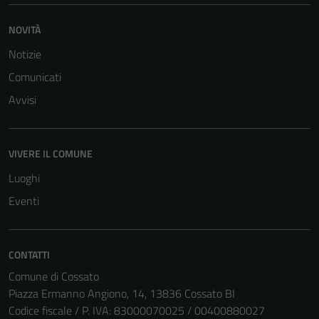
Tecnici
Questi cookie
NOVITÀ
sono necessari
Notizie
per il
funzionamento
Comunicati
del sito e non
Avvisi
possono
essere
disabilitati.
VIVERE IL COMUNE
Questi cookie
non raccolgono
Luoghi
informazioni
Eventi
personali.
CONTATTI
Comune di Cossato
Piazza Ermanno Angiono, 14, 13836 Cossato BI
Codice fiscale / P. IVA: 83000070025 / 00400880027