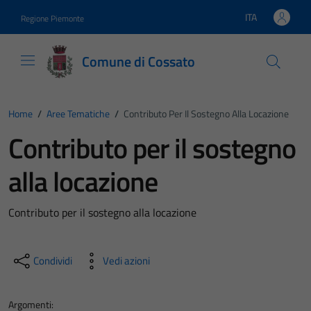
Vai ai contenuti
Vai al footer
ITA
Regione Piemonte
Lingua attiva:
Comune di Cossato
Home
/
Aree Tematiche
/
Contributo Per Il Sostegno Alla Locazione
Contributo per il sostegno
alla locazione
Contributo per il sostegno alla locazione
Condividi
Vedi azioni
Argomenti: