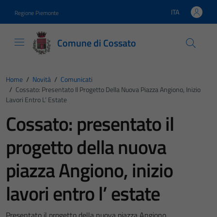
Vai ai contenuti
Vai al footer
ITA
Regione Piemonte
Lingua attiva:
Comune di Cossato
Home
/
Novità
/
Comunicati
/
Cossato: Presentato Il Progetto Della Nuova Piazza Angiono, Inizio
Lavori Entro L’ Estate
Cossato: presentato il
progetto della nuova
piazza Angiono, inizio
lavori entro l’ estate
Presentato il progetto della nuova piazza Angiono