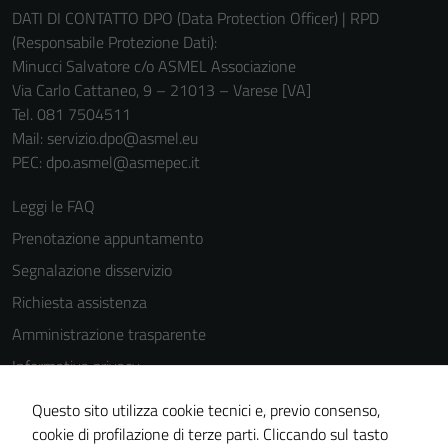
DATI DI CONTATTO DPO (Data Protection Officer) | RPD
(Responsabile Protezione Dati):
Minucci Salvatore c/o ASMEL Associazione
Via Carlo Cattaneo, 9 – 21013 – Varese [VA]
Tel. 081 7504511
Mail: servizio.dpo@asmel.eu
PEC: dpo.asmel@asmepec.it
Leggi le FAQ
Prenotazione appuntamento
Segnalazione disservizio
Richiesta assistenza
Amministrazione trasparente
Informativa privacy
Cookie Policy
Questo sito utilizza cookie tecnici e, previo consenso,
Note legali
cookie di profilazione di terze parti. Cliccando sul tasto