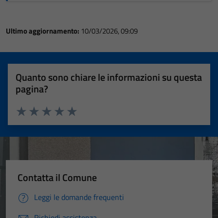
per il
funzionamento
del sito e non
Ultimo aggiornamento:
10/03/2026, 09:09
possono
essere
disabilitati.
Questi cookie
Quanto sono chiare le informazioni su questa
non raccolgono
pagina?
informazioni
personali.
Valuta 1 stelle su 5
Valuta 2 stelle su 5
Valuta 3 stelle su 5
Valuta 4 stelle su 5
Valuta 5 stelle su 5
Contatta il Comune
Leggi le domande frequenti
Richiedi assistenza