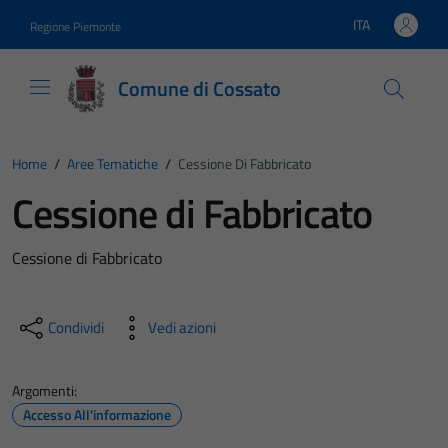
Vai ai contenuti
Vai al footer
ITA
Regione Piemonte
Lingua attiva:
Comune di Cossato
Home
/
Aree Tematiche
/
Cessione Di Fabbricato
Cessione di Fabbricato
Cessione di Fabbricato
Condividi
Vedi azioni
Argomenti:
Accesso All'informazione