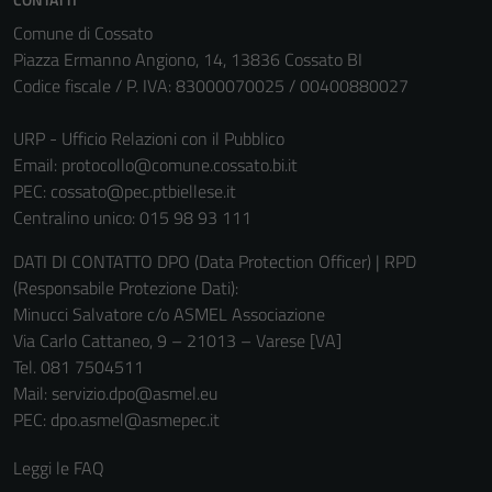
Comune di Cossato
Tecnici
Piazza Ermanno Angiono, 14, 13836 Cossato BI
Questi cookie
Codice fiscale / P. IVA: 83000070025 / 00400880027
sono necessari
per il
URP - Ufficio Relazioni con il Pubblico
funzionamento
Email:
protocollo@comune.cossato.bi.it
del sito e non
PEC:
cossato@pec.ptbiellese.it
possono
Centralino unico: 015 98 93 111
essere
DATI DI CONTATTO DPO (Data Protection Officer) | RPD
disabilitati.
(Responsabile Protezione Dati):
Questi cookie
Minucci Salvatore c/o ASMEL Associazione
non raccolgono
Via Carlo Cattaneo, 9 – 21013 – Varese [VA]
informazioni
Tel. 081 7504511
personali.
Mail: servizio.dpo@asmel.eu
PEC: dpo.asmel@asmepec.it
Leggi le FAQ