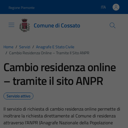
Vai ai contenuti
Vai al footer
ITA
Regione Piemonte
Lingua attiva:
Comune di Cossato
Home
/
Servizi
/
Anagrafe E Stato Civile
/
Cambio Residenza Online – Tramite Il Sito ANPR
Cambio residenza online
– tramite il sito ANPR
Servizio attivo
Il servizio di richiesta di cambio residenza online permette di
inoltrare la richiesta direttamente al Comune di residenza
attraverso l'ANPR (Anagrafe Nazionale della Popolazione