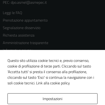
PEC: dpo.asmel@asmepec.it
Leggi le FAQ
Prenotazione appuntamento
Segnalazione disservizio
Richiesta assistenza
Amministrazione trasparente
Informativa privacy
Cookie Policy
Questo sito utilizza cookie tecnici e, previo consenso,
Note legali
cookie di profilazione di terze parti. Cliccando sul tasto
'Accetta tutti' si presta il consenso alla profilazione,
Dichiarazione di accessibilità
cliccando sul tasto 'Esci' si continua la navigazione con i
Piano di miglioramento del sito
soli cookie tecnici.
Link alla cookie policy
Area Privata
Impostazioni