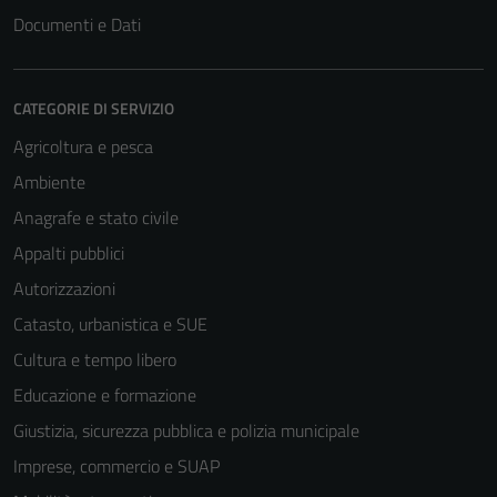
Documenti e Dati
Tecnici
CATEGORIE DI SERVIZIO
Questi cookie
Agricoltura e pesca
sono necessari
per il
Ambiente
funzionamento
Anagrafe e stato civile
del sito e non
Appalti pubblici
possono
essere
Autorizzazioni
disabilitati.
Catasto, urbanistica e SUE
Questi cookie
Cultura e tempo libero
non raccolgono
informazioni
Educazione e formazione
personali.
Giustizia, sicurezza pubblica e polizia municipale
Imprese, commercio e SUAP