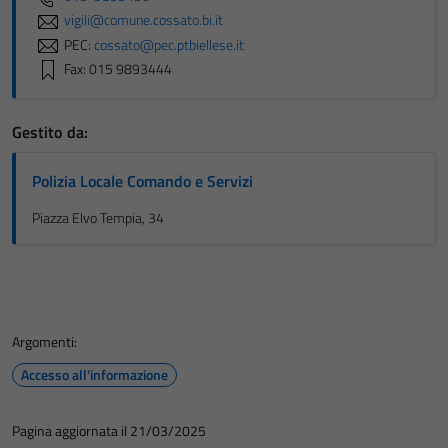
vigili@comune.cossato.bi.it
del sito e non
PEC:
cossato@pec.ptbiellese.it
possono
Fax: 015 9893444
essere
disabilitati.
Questi cookie
Gestito da:
non raccolgono
informazioni
Polizia Locale Comando e Servizi
personali.
Piazza Elvo Tempia, 34
Argomenti:
Accesso all'informazione
Pagina aggiornata il 21/03/2025