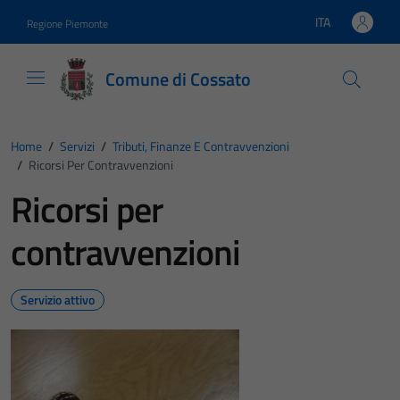
Vai ai contenuti
Vai al footer
ITA
Regione Piemonte
Lingua attiva:
Comune di Cossato
Home
/
Servizi
/
Tributi, Finanze E Contravvenzioni
/
Ricorsi Per Contravvenzioni
Ricorsi per
contravvenzioni
Servizio attivo