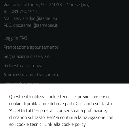
Via Carlo Cattaneo, 9 – 21013 – Varese [VA]
Tel. 081 7504511
Mail: servizio.dpo@asmel.eu
PEC: dpo.asmel@asmepec.it
Leggi le FAQ
Prenotazione appuntamento
Segnalazione disservizio
Richiesta assistenza
Amministrazione trasparente
Informativa privacy
Cookie Policy
Questo sito utilizza cookie tecnici e, previo consenso,
Note legali
cookie di profilazione di terze parti. Cliccando sul tasto
'Accetta tutti' si presta il consenso alla profilazione,
Dichiarazione di accessibilità
cliccando sul tasto 'Esci' si continua la navigazione con i
Piano di miglioramento del sito
soli cookie tecnici.
Link alla cookie policy