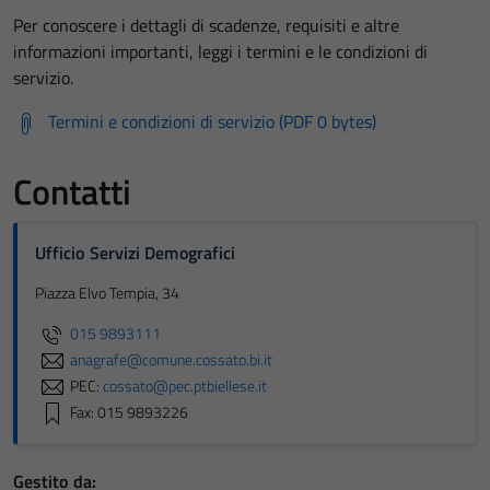
Per conoscere i dettagli di scadenze, requisiti e altre
informazioni importanti, leggi i termini e le condizioni di
servizio.
Termini e condizioni di servizio (PDF 0 bytes)
Tecnici
Questi cookie
Contatti
sono necessari
per il
funzionamento
Ufficio Servizi Demografici
del sito e non
Piazza Elvo Tempia, 34
possono
essere
015 9893111
disabilitati.
anagrafe@comune.cossato.bi.it
Questi cookie
PEC:
cossato@pec.ptbiellese.it
non raccolgono
Fax: 015 9893226
informazioni
personali.
Gestito da: