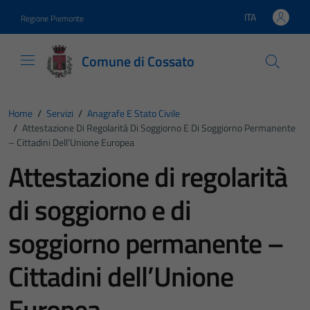
Vai ai contenuti
Vai al footer
ITA
Regione Piemonte
Lingua attiva:
Comune di Cossato
Home
/
Servizi
/
Anagrafe E Stato Civile
/
Attestazione Di Regolarità Di Soggiorno E Di Soggiorno Permanente
– Cittadini Dell’Unione Europea
Attestazione di regolarità
di soggiorno e di
soggiorno permanente –
Cittadini dell’Unione
Europea