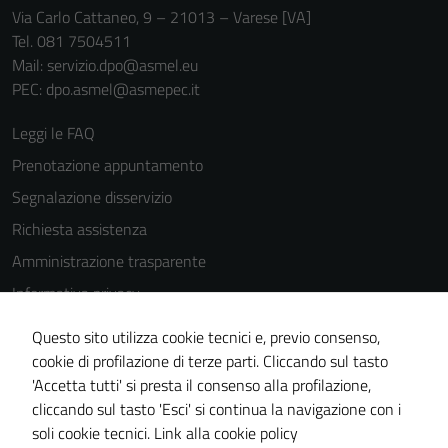
Via Carlo Cattaneo, 9 – 21013 – Varese [VA]
Tel. 081 7504511
Mail: servizio.dpo@asmel.eu
PEC: dpo.asmel@asmepec.it
Leggi le FAQ
Prenotazione appuntamento
Segnalazione disservizio
Richiesta assistenza
Amministrazione trasparente
Informativa privacy
Cookie Policy
Questo sito utilizza cookie tecnici e, previo consenso,
Note legali
cookie di profilazione di terze parti. Cliccando sul tasto
'Accetta tutti' si presta il consenso alla profilazione,
Dichiarazione di accessibilità
cliccando sul tasto 'Esci' si continua la navigazione con i
Piano di miglioramento del sito
soli cookie tecnici.
Link alla cookie policy