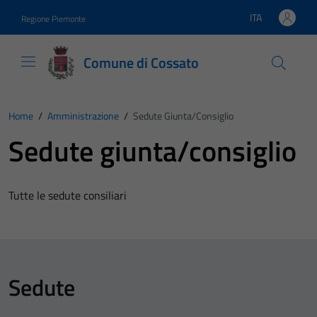
Vai ai contenuti
Vai al footer
ITA
Regione Piemonte
Lingua attiva:
Comune di Cossato
Home
/
Amministrazione
/
Sedute Giunta/consiglio
Sedute giunta/consiglio
Tutte le sedute consiliari
Sedute