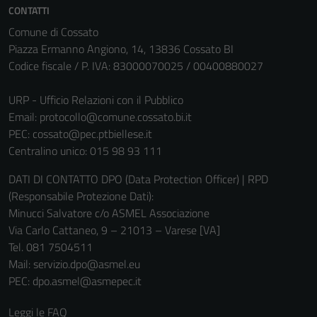
CONTATTI
Comune di Cossato
Tecnici
Piazza Ermanno Angiono, 14, 13836 Cossato BI
Questi cookie
Codice fiscale / P. IVA: 83000070025 / 00400880027
sono necessari
per il
URP - Ufficio Relazioni con il Pubblico
funzionamento
Email:
protocollo@comune.cossato.bi.it
del sito e non
PEC:
cossato@pec.ptbiellese.it
possono
Centralino unico: 015 98 93 111
essere
disabilitati.
DATI DI CONTATTO DPO (Data Protection Officer) | RPD
Questi cookie
(Responsabile Protezione Dati):
non raccolgono
Minucci Salvatore c/o ASMEL Associazione
informazioni
Via Carlo Cattaneo, 9 – 21013 – Varese [VA]
personali.
Tel. 081 7504511
Mail: servizio.dpo@asmel.eu
PEC: dpo.asmel@asmepec.it
Leggi le FAQ