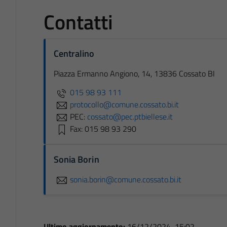
Contatti
Centralino
Piazza Ermanno Angiono, 14, 13836 Cossato BI
015 98 93 111
protocollo@comune.cossato.bi.it
PEC:
cossato@pec.ptbiellese.it
Fax: 015 98 93 290
Sonia Borin
sonia.borin@comune.cossato.bi.it
Ultimo aggiornamento:
16/12/2024, 15:02