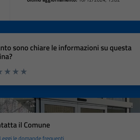
nto sono chiare le informazioni su questa
ina?
a 1 stelle su 5
luta 2 stelle su 5
Valuta 3 stelle su 5
Valuta 4 stelle su 5
Valuta 5 stelle su 5
tatta il Comune
Leggi le domande frequenti