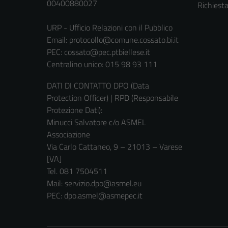
00400880027
Richiest
URP - Ufficio Relazioni con il Pubblico
Email:
protocollo@comune.cossato.bi.it
PEC:
cossato@pec.ptbiellese.it
Centralino unico: 015 98 93 111
DATI DI CONTATTO DPO (Data
Protection Officer) | RPD (Responsabile
Protezione Dati):
Minucci Salvatore c/o ASMEL
Associazione
Via Carlo Cattaneo, 9 – 21013 – Varese
[VA]
Tel. 081 7504511
Mail: servizio.dpo@asmel.eu
PEC: dpo.asmel@asmepec.it