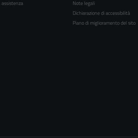
a assistenza
Note legali
Dichiarazione di accessibilità
Piano di miglioramento del sito
Tecnici
Questi cookie
sono necessari
per il
funzionamento
del sito e non
possono