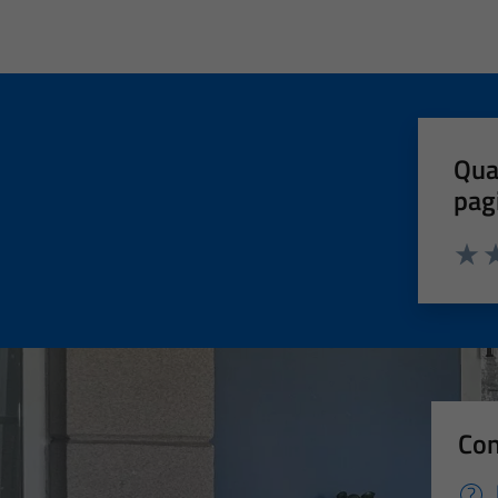
Qua
pag
Valut
Va
Con