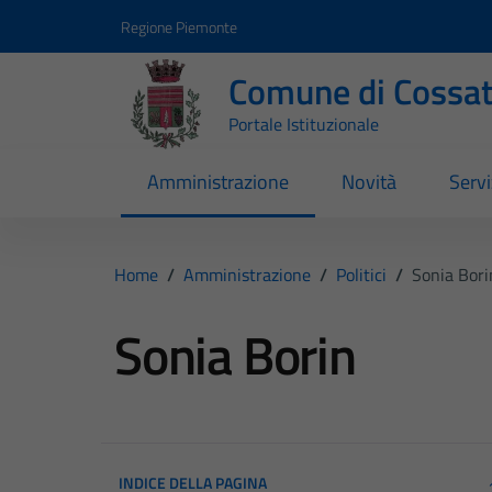
Vai ai contenuti
Vai al footer
Regione Piemonte
Comune di Cossa
Portale Istituzionale
Amministrazione
Novità
Servi
Home
/
Amministrazione
/
Politici
/
Sonia Bori
Sonia Borin
INDICE DELLA PAGINA