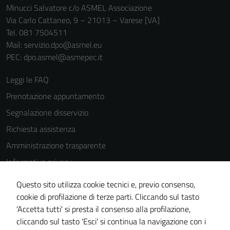
funzionamento
Minucci Salvatore c/o ASMEL Associazione
del sito e non
Via Carlo Cattaneo, 9 – 21013 – Varese [VA]
possono
Tel. 081 7504511
essere
Mail: servizio.dpo@asmel.eu
disabilitati.
PEC: dpo.asmel@asmepec.it
Questi cookie
non raccolgono
Leggi le FAQ
informazioni
Prenotazione appuntamento
personali.
Segnalazione disservizio
Richiesta assistenza
Amministrazione trasparente
Informativa privacy
Cookie Policy
Questo sito utilizza cookie tecnici e, previo consenso,
Note legali
cookie di profilazione di terze parti. Cliccando sul tasto
'Accetta tutti' si presta il consenso alla profilazione,
Dichiarazione di accessibilità
cliccando sul tasto 'Esci' si continua la navigazione con i
Piano di miglioramento del sito