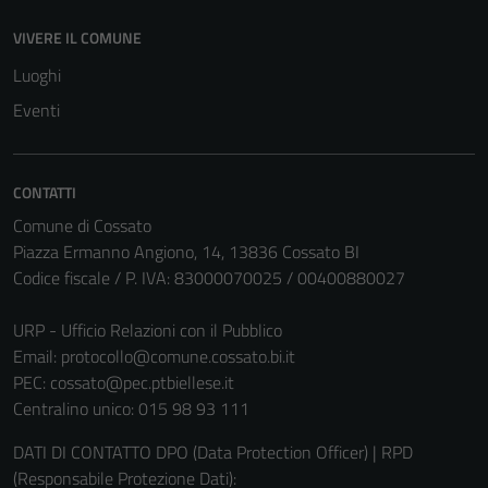
VIVERE IL COMUNE
Luoghi
Eventi
CONTATTI
Comune di Cossato
Piazza Ermanno Angiono, 14, 13836 Cossato BI
Codice fiscale / P. IVA: 83000070025 / 00400880027
URP - Ufficio Relazioni con il Pubblico
Email:
protocollo@comune.cossato.bi.it
PEC:
cossato@pec.ptbiellese.it
Tecnici
Centralino unico: 015 98 93 111
Questi cookie
sono necessari
DATI DI CONTATTO DPO (Data Protection Officer) | RPD
per il
(Responsabile Protezione Dati):