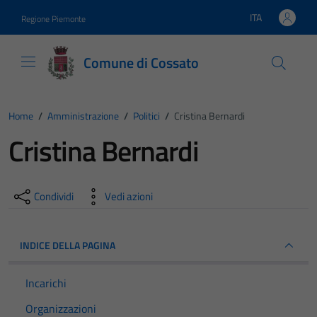
Vai ai contenuti
Vai al footer
ITA
Regione Piemonte
Lingua attiva:
Comune di Cossato
Home
/
Amministrazione
/
Politici
/
Cristina Bernardi
Cristina Bernardi
Condividi
Vedi azioni
INDICE DELLA PAGINA
Incarichi
Organizzazioni