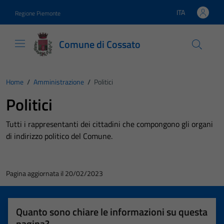
Vai ai contenuti
Vai al footer
ITA
Regione Piemonte
Lingua attiva:
Comune di Cossato
Home
/
Amministrazione
/
Politici
Politici
Tutti i rappresentanti dei cittadini che compongono gli organi
di indirizzo politico del Comune.
Pagina aggiornata il 20/02/2023
Quanto sono chiare le informazioni su questa
pagina?