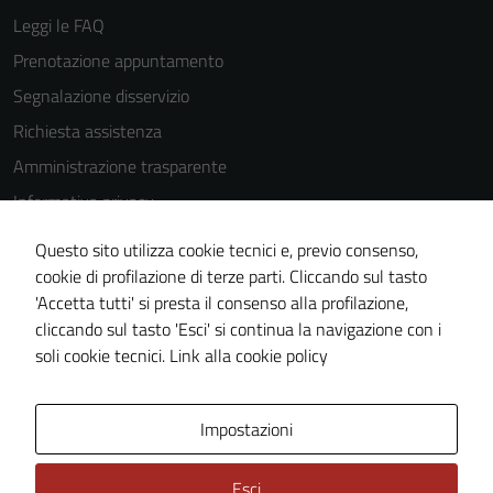
Leggi le FAQ
Prenotazione appuntamento
Segnalazione disservizio
Richiesta assistenza
Amministrazione trasparente
Informativa privacy
Cookie Policy
Questo sito utilizza cookie tecnici e, previo consenso,
Note legali
cookie di profilazione di terze parti. Cliccando sul tasto
'Accetta tutti' si presta il consenso alla profilazione,
Dichiarazione di accessibilità
Tecnici
cliccando sul tasto 'Esci' si continua la navigazione con i
Piano di miglioramento del sito
Questi cookie
soli cookie tecnici.
Link alla cookie policy
sono necessari
per il
Area Privata
Impostazioni
funzionamento
del sito e non
possono
Esci