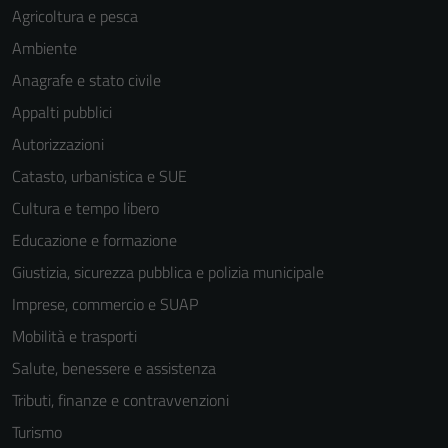
Agricoltura e pesca
Tecnici
Ambiente
Questi cookie
sono necessari
Anagrafe e stato civile
per il
Appalti pubblici
funzionamento
Autorizzazioni
del sito e non
possono
Catasto, urbanistica e SUE
essere
Cultura e tempo libero
disabilitati.
Educazione e formazione
Questi cookie
non raccolgono
Giustizia, sicurezza pubblica e polizia municipale
informazioni
Imprese, commercio e SUAP
personali.
Mobilità e trasporti
Salute, benessere e assistenza
Tributi, finanze e contravvenzioni
Turismo