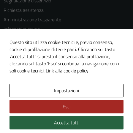
Segnalazione disservizio
Richiesta assistenza
Amministrazione trasparente
Informativa privacy
Cookie Policy
Questo sito utilizza cookie tecnici e, previo consenso,
Note legali
cookie di profilazione di terze parti. Cliccando sul tasto
'Accetta tutti' si presta il consenso alla profilazione,
Dichiarazione di accessibilità
cliccando sul tasto 'Esci' si continua la navigazione con i
Piano di miglioramento del sito
soli cookie tecnici.
Link alla cookie policy
Area Privata
Impostazioni
Esci
Accetta tutti
Credits: ©
Technical Design s.r.l.