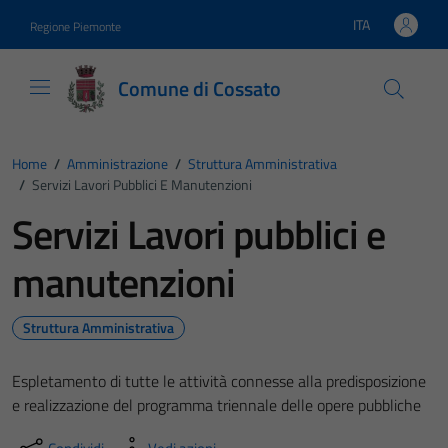
Vai ai contenuti
Vai al footer
ITA
Regione Piemonte
Lingua attiva:
Comune di Cossato
Home
/
Amministrazione
/
Struttura Amministrativa
/
Servizi Lavori Pubblici E Manutenzioni
Servizi Lavori pubblici e
manutenzioni
Struttura Amministrativa
Espletamento di tutte le attività connesse alla predisposizione
e realizzazione del programma triennale delle opere pubbliche