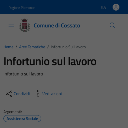
Vai ai contenuti
Vai al footer
ITA
Regione Piemonte
Lingua attiva:
Comune di Cossato
Home
/
Aree Tematiche
/
Infortunio Sul Lavoro
Infortunio sul lavoro
Infortunio sul lavoro
Condividi
Vedi azioni
Argomenti:
Assistenza Sociale