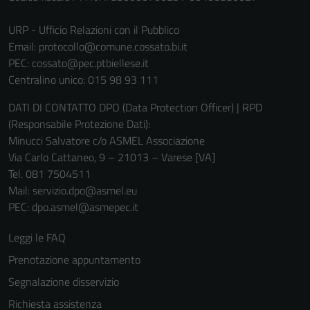
Tecnici
Questi cookie
URP - Ufficio Relazioni con il Pubblico
sono necessari
Email:
protocollo@comune.cossato.bi.it
per il
PEC:
cossato@pec.ptbiellese.it
funzionamento
Centralino unico: 015 98 93 111
del sito e non
possono
DATI DI CONTATTO DPO (Data Protection Officer) | RPD
essere
(Responsabile Protezione Dati):
disabilitati.
Minucci Salvatore c/o ASMEL Associazione
Questi cookie
Via Carlo Cattaneo, 9 – 21013 – Varese [VA]
non raccolgono
Tel. 081 7504511
informazioni
Mail: servizio.dpo@asmel.eu
personali.
PEC: dpo.asmel@asmepec.it
Leggi le FAQ
Prenotazione appuntamento
Segnalazione disservizio
Richiesta assistenza