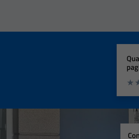
Qua
pag
Valut
Va
Con