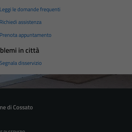
Leggi le domande frequenti
Richiedi assistenza
Prenota appuntamento
blemi in città
Segnala disservizio
e di Cossato
E DI SERVIZIO