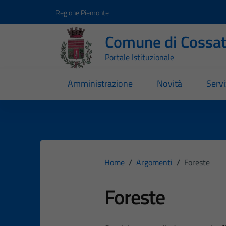
Vai ai contenuti
Vai al footer
Regione Piemonte
Comune di Cossa
Portale Istituzionale
Amministrazione
Novità
Servi
Home
/
Argomenti
/
Foreste
Foreste