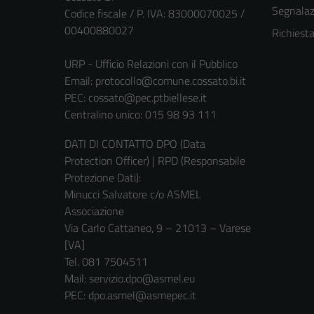
Segnalazi
Codice fiscale / P. IVA: 83000070025 /
00400880027
Richiest
URP - Ufficio Relazioni con il Pubblico
Email:
protocollo@comune.cossato.bi.it
PEC:
cossato@pec.ptbiellese.it
Centralino unico: 015 98 93 111
DATI DI CONTATTO DPO (Data
Protection Officer) | RPD (Responsabile
Protezione Dati):
Minucci Salvatore c/o ASMEL
Associazione
Via Carlo Cattaneo, 9 – 21013 – Varese
[VA]
Tel. 081 7504511
Mail: servizio.dpo@asmel.eu
PEC: dpo.asmel@asmepec.it