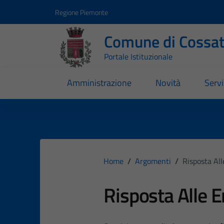
Vai ai contenuti
Vai al footer
Regione Piemonte
Comune di Cossa
Portale Istituzionale
Amministrazione
Novità
Servi
Home
/
Argomenti
/
Risposta Al
Risposta Alle 