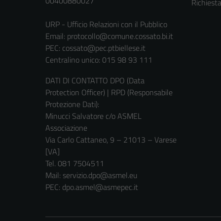
00400880027
Richiest
URP - Ufficio Relazioni con il Pubblico
Email:
protocollo@comune.cossato.bi.it
PEC:
cossato@pec.ptbiellese.it
Centralino unico: 015 98 93 111
DATI DI CONTATTO DPO (Data
Protection Officer) | RPD (Responsabile
Protezione Dati):
Minucci Salvatore c/o ASMEL
Associazione
Via Carlo Cattaneo, 9 – 21013 – Varese
[VA]
Tel. 081 7504511
Mail: servizio.dpo@asmel.eu
PEC: dpo.asmel@asmepec.it