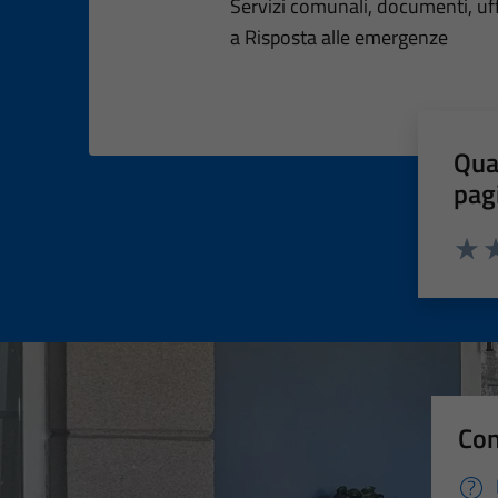
Dettagli dell
Servizi comunali, documenti, uffi
a Risposta alle emergenze
Qua
pag
Valut
Va
Con