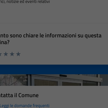
'argomento
ci, notizie ed eventi relativi
nto sono chiare le informazioni su questa
ina?
a 1 stelle su 5
luta 2 stelle su 5
Valuta 3 stelle su 5
Valuta 4 stelle su 5
Valuta 5 stelle su 5
tatta il Comune
Leggi le domande frequenti