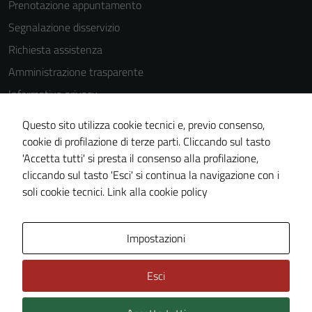
Prenotazione appuntamento
Segnalazione disservizio
Tecnici
Richiesta assistenza
Questi cookie
sono necessari
Amministrazione trasparente
per il
Informativa privacy
funzionamento
Cookie Policy
del sito e non
Questo sito utilizza cookie tecnici e, previo consenso,
possono
Note legali
cookie di profilazione di terze parti. Cliccando sul tasto
essere
'Accetta tutti' si presta il consenso alla profilazione,
Dichiarazione di accessibilità
disabilitati.
cliccando sul tasto 'Esci' si continua la navigazione con i
Piano di miglioramento del sito
Questi cookie
soli cookie tecnici.
Link alla cookie policy
non raccolgono
informazioni
personali.
Area Privata
Impostazioni
Esci