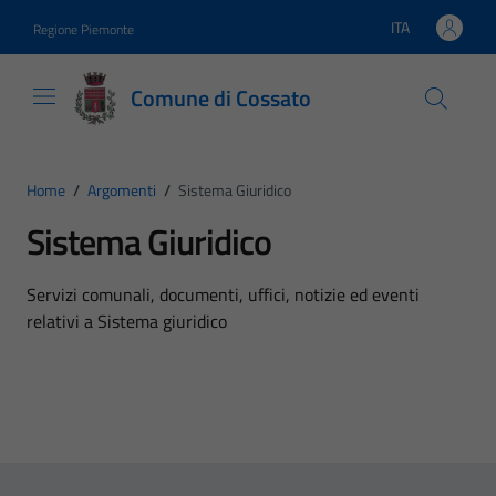
Vai ai contenuti
Vai al footer
ITA
Regione Piemonte
Lingua attiva:
Comune di Cossato
Home
/
Argomenti
/
Sistema Giuridico
Sistema Giuridico
Dettagli dell'argomento
Servizi comunali, documenti, uffici, notizie ed eventi
relativi a Sistema giuridico