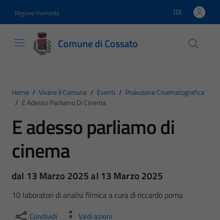
Vai ai contenuti
Vai al footer
ITA
Regione Piemonte
Lingua attiva:
Comune di Cossato
Home
/
Vivere Il Comune
/
Eventi
/
Proiezione Cinematografica
/
E Adesso Parliamo Di Cinema
E adesso parliamo di
cinema
dal 13 Marzo 2025 al 13 Marzo 2025
10 laboratori di analisi filmica a cura di riccardo poma
Condividi
Vedi azioni