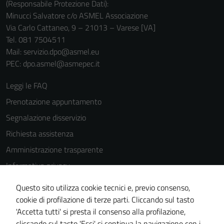
(Responsabile Protezione Dati):
Minucci Salvatore c/o ASMEL Associazione
Via Carlo Cattaneo, 9 – 21013 – Varese [VA]
Tel. 081 7504511
Mail: servizio.dpo@asmel.eu
PEC: dpo.asmel@asmepec.it
Leggi le FAQ
Prenotazione appuntamento
Segnalazione disservizio
Richiesta assistenza
Amministrazione trasparente
Informativa privacy
Cookie Policy
Questo sito utilizza cookie tecnici e, previo consenso,
Note legali
cookie di profilazione di terze parti. Cliccando sul tasto
'Accetta tutti' si presta il consenso alla profilazione,
Dichiarazione di accessibilità
cliccando sul tasto 'Esci' si continua la navigazione con i