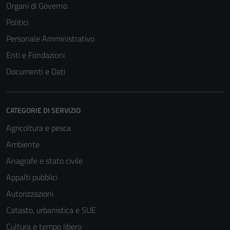
Organi di Governo
Politici
Personale Amministrativo
Enti e Fondazioni
Documenti e Dati
Tecnici
Questi cookie
sono necessari
CATEGORIE DI SERVIZIO
per il
funzionamento
Agricoltura e pesca
del sito e non
Ambiente
possono
Anagrafe e stato civile
essere
disabilitati.
Appalti pubblici
Questi cookie
Autorizzazioni
non raccolgono
Catasto, urbanistica e SUE
informazioni
personali.
Cultura e tempo libero