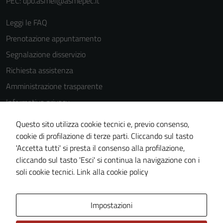
PEC: dpo.asmel@asmepec.it
Leggi le FAQ
Prenotazione appuntamento
Segnalazione disservizio
Richiesta assistenza
Amministrazione trasparente
Informativa privacy
Cookie Policy
Questo sito utilizza cookie tecnici e, previo consenso,
Note legali
cookie di profilazione di terze parti. Cliccando sul tasto
'Accetta tutti' si presta il consenso alla profilazione,
Dichiarazione di accessibilità
cliccando sul tasto 'Esci' si continua la navigazione con i
Piano di miglioramento del sito
soli cookie tecnici.
Link alla cookie policy
Area Privata
Impostazioni