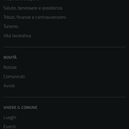
possono
essere
Salute, benessere e assistenza
disabilitati.
Tributi, finanze e contravvenzioni
Questi cookie
Turismo
non raccolgono
informazioni
Vita lavorativa
personali.
NOVITÀ
Notizie
Comunicati
Avvisi
VIVERE IL COMUNE
Luoghi
Eventi