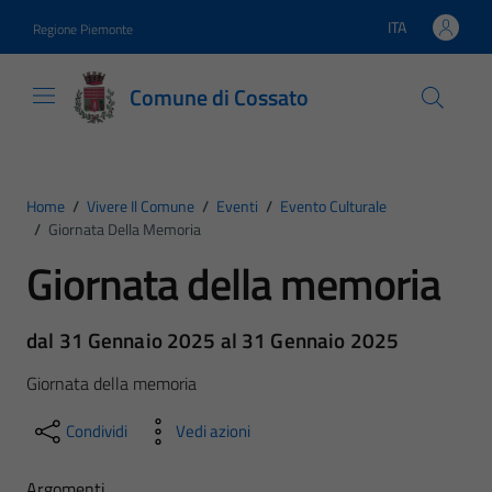
Vai ai contenuti
Vai al footer
ITA
Regione Piemonte
Lingua attiva:
Comune di Cossato
Home
/
Vivere Il Comune
/
Eventi
/
Evento Culturale
/
Giornata Della Memoria
Giornata della memoria
dal 31 Gennaio 2025 al 31 Gennaio 2025
Giornata della memoria
Condividi
Vedi azioni
Argomenti