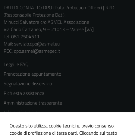
DATI DI CONTATTO DPO (Data Protection Officer) | RPD
(Responsabile Protezione Dati):
Minucci Salvatore c/o ASMEL Associazione
Via Carlo Cattaneo, 9 – 21013 – Varese [VA]
Tel. 081 7504511
Mail: servizio.dpo@asmel.eu
PEC: dpo.asmel@asmepec.it
Leggi le FAQ
Prenotazione appuntamento
Segnalazione disservizio
Richiesta assistenza
Amministrazione trasparente
Informativa privacy
Cookie Policy
Questo sito utilizza cookie tecnici e, previo consenso,
Note legali
cookie di profilazione di terze parti. Cliccando sul tasto