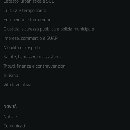
Catasto, urbanistica e SUE
per il
Cultura e tempo libero
funzionamento
del sito e non
Educazione e formazione
possono
Giustizia, sicurezza pubblica e polizia municipale
essere
Imprese, commercio e SUAP
disabilitati.
Questi cookie
Mobilità e trasporti
non raccolgono
Salute, benessere e assistenza
informazioni
Tributi, finanze e contravvenzioni
personali.
Turismo
Vita lavorativa
NOVITÀ
Notizie
Comunicati