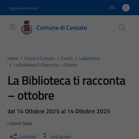
Vai ai contenuti
Vai al footer
ITA
Regione Piemonte
Lingua attiva:
Comune di Cossato
Home
/
Vivere Il Comune
/
Eventi
/
Laboratorio
/
La Biblioteca Ti Racconta – Ottobre
La Biblioteca ti racconta
– ottobre
dal 14 Ottobre 2025 al 14 Ottobre 2025
I silent book
Condividi
Vedi azioni