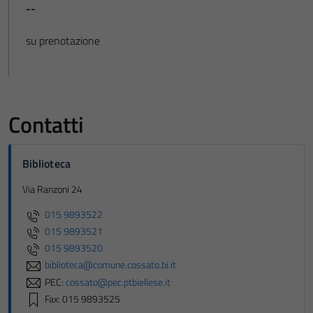
--
su prenotazione
Contatti
Biblioteca
Via Ranzoni 24
015 9893522
015 9893521
015 9893520
biblioteca@comune.cossato.bi.it
PEC:
cossato@pec.ptbiellese.it
Fax: 015 9893525