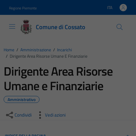
Vai ai contenuti
Vai al footer
ITA
Regione Piemonte
Lingua attiva:
Comune di Cossato
Home
/
Amministrazione
/
Incarichi
/
Dirigente Area Risorse Umane E Finanziarie
Dirigente Area Risorse
Umane e Finanziarie
Amministrativo
Condividi
Vedi azioni
INDICE DELLA PAGINA