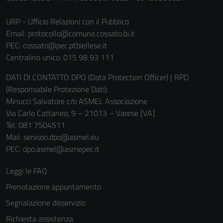
Tecnici
Questi cookie
URP - Ufficio Relazioni con il Pubblico
sono necessari
Email:
protocollo@comune.cossato.bi.it
per il
PEC:
cossato@pec.ptbiellese.it
funzionamento
Centralino unico: 015 98 93 111
del sito e non
possono
DATI DI CONTATTO DPO (Data Protection Officer) | RPD
essere
(Responsabile Protezione Dati):
disabilitati.
Minucci Salvatore c/o ASMEL Associazione
Questi cookie
Via Carlo Cattaneo, 9 – 21013 – Varese [VA]
non raccolgono
Tel. 081 7504511
informazioni
Mail: servizio.dpo@asmel.eu
personali.
PEC: dpo.asmel@asmepec.it
Leggi le FAQ
Prenotazione appuntamento
Segnalazione disservizio
Richiesta assistenza